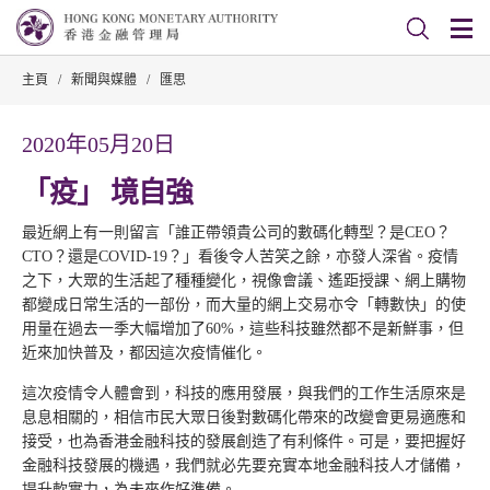
主頁
/
新聞與媒體
/
匯思
2020年05月20日
「疫」 境自強
最近網上有一則留言「誰正帶領貴公司的數碼化轉型？是CEO？
CTO？還是COVID-19？」看後令人苦笑之餘，亦發人深省。疫情
之下，大眾的生活起了種種變化，視像會議、遙距授課、網上購物
都變成日常生活的一部份，而大量的網上交易亦令「轉數快」的使
用量在過去一季大幅增加了60%，這些科技雖然都不是新鮮事，但
近來加快普及，都因這次疫情催化。
這次疫情令人體會到，科技的應用發展，與我們的工作生活原來是
息息相關的，相信市民大眾日後對數碼化帶來的改變會更易適應和
接受，也為香港金融科技的發展創造了有利條件。可是，要把握好
金融科技發展的機遇，我們就必先要充實本地金融科技人才儲備，
提升軟實力，為未來作好準備。