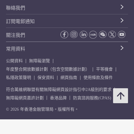
聯絡我們
訂閱電郵通知
關注我們
常用資料
公開資料
無障礙瀏覽
年度整合開放數據計劃（包含空間數據計劃）
平等機會
私隱政策聲明
保安資料
網頁指南
使用條款及條件
符合萬維網聯盟有關無障礙網頁設計指引中2A級別的要求
無障礙網頁嘉許計劃
香港品牌
防貪諮詢服務(CPAS)
© 2026 年香港金融管理局。版權所有。