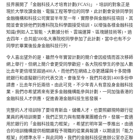
技界展開了「金融科技人才培育計劃(FCAS)」，培訓的對象正是
現於大學攻讀金融、電腦工程等學位的同學，此計劃會安排同學到
金融機構和科技公司實習半年至一年，實際參與金融科技項目，其
間並會安排他們到應科院及科學園接受培訓，以增強各樣金融科技
知識(例如人工智能、大數據分析、雲端運算、區塊鏈技術等)。過
去四年，合共逾500名大專院校同學參加了此計劃，當中也有不少
同學於畢業後投身金融科技行列。
令人喜出望外的是，雖然今年實習計劃的簡介會因疫情而首次移師
網上舉行，但網上簡介會更受同學歡迎，各大院校學生的參加人數
比去年更倍增至超過400人，而他們在網絡上亦更踴躍與十多間傳
統銀行和虛擬銀行的代表交流。會後至今，我們共收到1400多份申
請書，比去年升近兩倍。由此可見，不少年青人有意投身金融科技
業，我們亦希望將來有更多金融機構能參與計劃，一同加強香港的
金融科技人才供應，促進香港金融科技生態發展。
完整的人才培訓除了要培育新血，儲備人才，也要照顧現時銀行從
業員的再培訓需要，我們正努力與有關專業團體合作，發展一套適
用於銀行的「金融科技能力框架」，希望於明年第一季推出，由適
合的培訓機構提供相關課程予現職的從業員報讀，以期達到「能力
框架」的標準水平。與此同時，我們的金融科技促進辦公室亦正聯