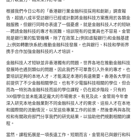
根據我們今日公布的「香港銀行業金融科技採用和創新」調查報
告，超過八成半受訪銀行已經或計劃將金融科技方案應用於各類金
融服務，但銀行同時亦表達了一個憂慮，就是金融科技人才的短缺
—聘請金融科技的專才有困難，培訓現有的從業員也不容易。金管
局是銀行業的監管機構，除了在政策上(例如虛擬銀行)和金融基建
上(例如轉數快系統)推動金融科技發展，也與銀行、科技和學術界
携手合作加強金融科技的人才培訓。
金融科技人才短缺並非香港獨有的問題，世界各地在推動金融科技
發展時也遇到類似的問題。因此我們不可單靠引入外來的專才，也
要培訓足夠的本地人才，才能滿足本港的長遠需要。香港各大學目
前提供了不少金融相關學位，也有不少電腦科技相關的學位，但合
而為一特別為金融科技而設的學位課程，仍在起步階段，只有約
300個學位並未能滿足龐大的市場需求。有見及此，金管局今年會
深入研究本地金融業對不同金融科技人才的需求、這些人才在本地
和國際間的流動情況，以至這些專業工作的前景，然後會再與各院
校和有關政府部門分享我們的研究結果，以協助他們規劃相關的課
程。
當然，課程拓展是一項長遠工作。短期而言，金管局已與銀行和科