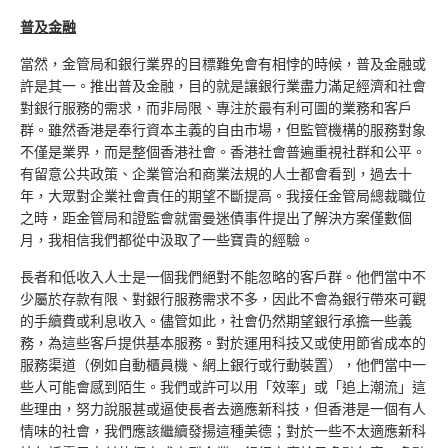
普及金融
當然，金管局和銀行業界的目標難免會有相悖的時候，普及金融或
許是其一。推出普及金融，目的就是讓銀行業盡力滿足經濟和社會
對銀行服務的需求，而非局限、專注於最有利可圖的業務和客戶
群。雖然香港是奉行資本主義的自由市場，但監管機構的服務對象
不僅是業界，而是整個香港社會。香港社會普遍重視社群和公平。
有留意公共政策、企業管治和商業法規的人士都會看到，過去十
年，大眾對企業社會責任的期望不斷提高。我接任金管局總裁職位
之時，距金管局和證監會就雷曼迷債事件提出了解決方案僅數個
月，我相信我們都從中汲取了一些寶貴的經驗。
長者和低收入人士是一個我們絕對不能忽略的客戶群。他們當中不
少屬於存款有限、對銀行服務需求不多，因此不會為銀行帶來可觀
的手續費或利息收入。儘管如此，社會仍然期望銀行承擔一些義
務，為這些客戶提供基本服務。對於運用科技又或使用節省成本的
服務渠道（例如自動櫃員機、網上銀行或行動裝置），他們當中一
些人可能會感到陌生。我們或許可以用「效率」或「追上潮流」這
些理由，努力說服甚或逼使長者去適應新科技，但香港是一個有人
情味的社會，我們應該繼續發揚這種美德；對於一些不太適應新科