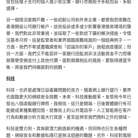
技包括電子支付的個人或小型企業，銀行亦應給予多點包容、多點
選擇。
另一個情況是開戶難。一些初創公司和外來企業，都曾抱怨很難在
香港開設公司銀行帳戶。這些投訴或多或少影響香港營商環境的聲
譽，我們對此非常重視，並採取了一些對症下藥的解決措施，令情
況基本可控。這是監管者和業界面臨兩難局面的一個經典例子。一
方面，我們不希望盡職調查和「認識你的客戶」過程過度擾民；但
另一方面，我們又不能容許一家銀行因監測非法活動資金不力而導
致聲譽受損並付上其他代價。面對兩類相反的風險，要取得適當平
衡，將是我們持續面對的挑戰。
科技
科技，也許是處理日益複雜問題的良方。隨着網上銀行盛行，業界
也面臨更大的網絡安全挑戰。未來，科技推動變革。金管局今年已
發出八個虛擬銀行牌照，我相信，這只是開端，日後實體銀行有可
能變成某種集體回憶，就像街上的公共電話亭。人工智能將在客戶
行為和數據分析方面大行其道，甚至延伸至我們預料之外的領域。
科技是雙刃劍，其無窮潛力創造新的機遇，但同時也衍生各種問
題，網絡安全和數據私隱已是無法迴避的難題。另外，科技對風險