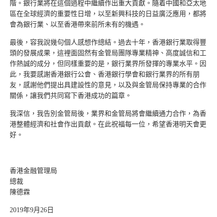
階。銀行業將在這個過程中繼續作出重大貢獻。隨着中國和亞太地
區在全球經濟的重要性日增，以至新興科技的日益廣泛應用，都將
會為銀行業、以至香港帶來前所未有的機遇。
最後，容我說幾句個人感想作總結。過去十年，香港銀行業取得豐
頭的發展成果，這裡面固然有金管局團隊專業精神、高度誠信和工
作熱誠的成分，但同樣重要的是，銀行業界所發揮的專業水平。因
此，我要感謝香港銀行公會、香港銀行學會和銀行業界的所有朋
友，感謝他們提出具建設性的意見，以及與金管局保持專業的合作
關係，讓我們共同寫下香港成功的篇章。
我深信，我告別金管局後，業界和金管局將會繼續通力合作，為香
港整體經濟和社會作出貢獻。在此祝福每一位，希望香港明天會更
好。
香港金融管理局
總裁
陳德霖
2019年9月26日