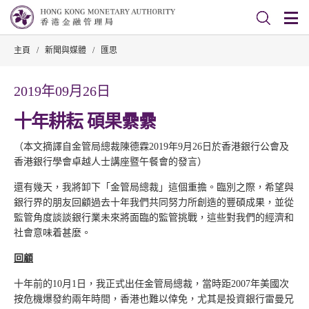
主頁
/
新聞與媒體
/
匯思
2019年09月26日
十年耕耘 碩果纍纍
（本文摘譯自金管局總裁陳德霖2019年9月26日於香港銀行公會及
香港銀行學會卓越人士講座暨午餐會的發言）
還有幾天，我將卸下「金管局總裁」這個重擔。臨別之際，希望與
銀行界的朋友回顧過去十年我們共同努力所創造的豐碩成果，並從
監管角度談談銀行業未來將面臨的監管挑戰，這些對我們的經濟和
社會意味着甚麼。
回顧
十年前的10月1日，我正式出任金管局總裁，當時距2007年美國次
按危機爆發約兩年時間，香港也難以倖免，尤其是投資銀行雷曼兄