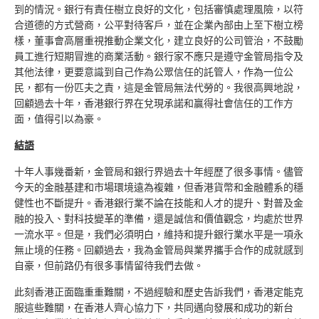
到的情況。銀行有責任樹立良好的文化，包括審慎處理風險，以符
合道德的方式營商，公平對待客戶，並在企業內部由上至下樹立榜
樣，董事會高層重視推動企業文化，建立良好的公司管治，不鼓勵
員工進行短期冒進的商業活動。銀行家不應只是遵守金管局指令及
其他法律，更要意識到自己作為公眾信任的託管人，作為一位公
民，都有一份匹夫之責，這是金管局無法代勞的。我很高興地說，
回顧過去十年，香港銀行界在兌現承諾和贏得社會信任的工作方
面，值得引以為豪。
結語
十年人事幾番新，金管局和銀行界過去十年經歷了很多事情。儘管
今天的金融基建和市場環境遠為複雜，但香港貨幣和金融體系的穩
健性也不斷提升。香港銀行業不論在技能和人才的提升、對普及金
融的投入、對科技變革的準備，還是誠信和價值觀念，均處於世界
一流水平。但是，我們必須明白，維持和提升銀行業水平是一項永
無止境的任務。回顧過去，我為金管局與業界攜手合作的成就感到
自豪，但前路仍有很多事情留待我們去做。
此刻香港正面臨重重難關，不過經驗和歷史告訴我們，香港定能克
服這些難關，在香港人齊心協力下，共同邁向發展和成功的新台