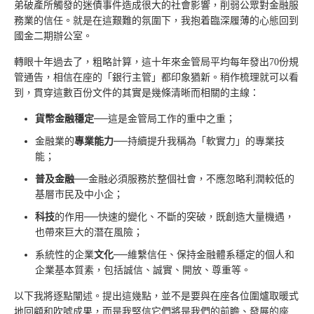
弟破產所觸發的迷債事件造成很大的社會影響，削弱公眾對金融服
務業的信任。就是在這艱難的氛圍下，我抱着臨深履薄的心態回到
國金二期辦公室。
轉眼十年過去了，粗略計算，這十年來金管局平均每年發出70份規
管通告，相信在座的「銀行主管」都印象猶新。稍作梳理就可以看
到，貫穿這數百份文件的其實是幾條清晰而相關的主線：
貨幣金融穩定
──這是金管局工作的重中之重；
金融業的
專業能力
──持續提升我稱為「軟實力」的專業技
能；
普
及
金融
──金融必須服務於整個社會，不應忽略利潤較低的
基層市民及中小企；
科技
的作用──快速的變化、不斷的突破，既創造大量機遇，
也帶來巨大的潛在風險；
系統性的企業­
文化
──維繫信任、保持金融體系穩定的個人和
企業基本質素，包括誠信、誠實、開放、尊重等。
以下我將逐點闡述。提出這幾點，並不是要與在座各位圍爐取暖式
地回顧和吹噓成果，而是我堅信它們將是我們的前瞻、發展的座