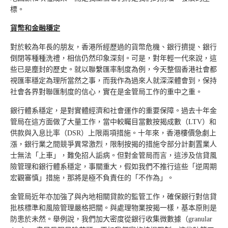
標。
貨幣
和
金融穩定
對於較為年長的朋友，香港所經歷過的貨幣危機、銀行擠提、銀行
倒閉等種種洗禮，相信仍然印象深刻。可是，對年輕一代來說，這
些已是塵封的歷史。就以聯繫匯率制度為例，今天整個香港社會都
視匯率穩定為理所當然之事，而我作為過來人就深深體會到，保持
社會各界對聯匯制度的信心，實在是金管局工作的重中之重。
銀行體系穩定，是對實體經濟和社會運作的重要保障。過去十年金
管局在這方面做了大量工作，當中較矚目當數按揭成數（LTV）和
供款與入息比率（DSR）上限兩項措施。十年來，香港樓價急劇上
漲，銀行業之間競爭異常激烈，限制按揭的措施令部分計劃置業人
士無法「上車」，難免招人詬病。但對金管局而言，這涉及信貸風
險管理和銀行體系穩定，事關重大，假如我們不推行這些「逆周期
宏觀審慎」措施，那將是極不負責任的「不作為」。
金管局近年亦加強了與內地相關貸款的監管工作，確保銀行對信貸
批核標準和風險管理嚴格把關。與處理物業按揭一樣，基本原則是
防患於未然。舉例說，我們加大密度從銀行收集微數據（granular