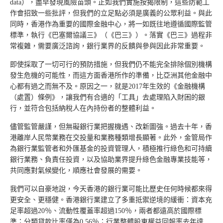
data），盡早發現風險苗頭。正如我們實施按揭限制，這些防範工
作會招致一些批評，但我們的立足點必須是廣義的公眾利益。與此
同時，香港作為重要的國際金融中心，將一如既往地遵循國際監管
標準，執行《巴塞爾協議三》（《巴三》）。落實《巴三》過程非
常複雜，需要廣泛諮詢，銀行業界的反饋與參與因此非常重要。
即使採取了一切可行的預防措施，但我們仍不能完全排除個別機構
發生危機的可能性，而這方面香港所作的準備，比亞洲其他金融中
心都有過之而無不及。原因之一，就是2017年生效的《金融機構
（處置）條例》，讓我們有合適的「工具」去處理陷入財困的銀
行，並符合包括納稅人在內持份者的整體利益。
儘管監管嚴謹，但無礙銀行業把握機遇、改新圖強。過去十年，香
港離岸人民幣業務在交投量和業務種類增長顯著。此外，金管局作
為銀行業監管者和外匯基金的投資管理人，積極推行綠色和可持續
銀行業務、負責任投資，以及協助業界提升綠色金融專業技能等，
共同應對氣候變化，順應社會發展的需要。
我們可以自豪地說，今天香港的銀行業可能比歷史任何時候都來得
更安全、更穩健。香港銀行業建立了多重抵禦逆境的緩衝：資本充
足率超過20％、流動性覆蓋率超過150％，兩者都遠高於國際標
準；分類貸款比率僅為0.56％；行業整體股東權益回報率去年達