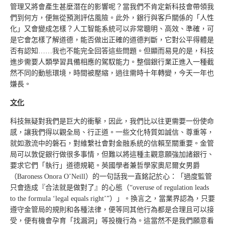
管理又將會產生甚麼潛在的影響呢？當我們不肯定新科技會帶領我
們到何方，便無從預測評估風險。此外，銀行與客戶關係的「人性
化」又會變成怎樣？人工智能系統可以非常聰明、高效、準確，可
是它會怎樣了解道德，能否做出正確的道德判斷，它對公平得體是
否有認知……我也不能完全回答這些問題。但顯而易見的是，科技
進步需要人類學習具備相應的駕馭能力。整個銀行業正進入一種截
然不同的動態環境，時間被壓縮，過往需時十年轉變，今天一年也
嫌長。
文化
科技無疑對我們是巨大的衝擊，因此，我們比以往更需要一份使命
感，讓我們得以觀全局、行正道。一些文化特質如誠信、尊重等，
就如激流中的磐石，對維繫社會對金融系統的信賴至關重要。金管
局可以敦促銀行做很多事情，但難以將這種主觀意願強加諸銀行、
要求它們「執行」道德規範。英國學者兼哲學家奧尼爾女男爵
（Baroness Onora O’Neill）的一句話我一直銘記於心：「過度監管
只會造成『合法就是做對了』的心態（“overuse of regulation leads
to the formula ‘legal equals right’”）」。換言之，當業界認為，只要
遵守金管局的規則和各種法律，便等同其他行為都是合理且可以接
受，便有機會孕育「找漏洞」等投機行為。這當然不是我們願意看