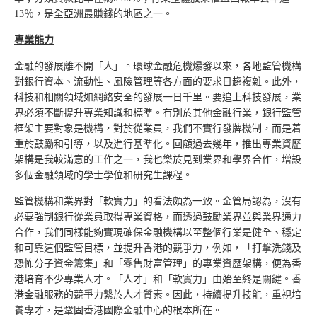
13％，是全亞洲最賺錢的地區之一。
專業能力
金融的發展離不開「人」。環球金融危機爆發以來，各地監管機構
對銀行資本、流動性、風險管理等各方面的要求日趨複雜。此外，
科技和相關領域如網絡安全的發展一日千里。要追上科技發展，業
界必須不斷提升專業知識和標準。有別於其他金融行業，銀行監管
框架主要對象是機構，對於從業員，我們不實行發牌機制，而是着
重於鼓勵和引導，以及進行基準化。回顧過去幾年，推出專業資歷
架構是我較滿意的工作之一，我也樂於見到業界和學界合作，增設
多個金融領域的學士學位和研究生課程。
監管機構和業界對「軟實力」的看法頗為一致。金管局認為，沒有
必要強制銀行從業員取得專業資格，而透過鼓勵業界並與業界通力
合作，我們同樣能夠實現確保金融機構以至整個行業是健全、穩定
和可靠這個監管目標，並提升香港的競爭力，例如，「打擊洗錢及
恐怖分子資金籌集」和「零售財富管理」的專業資歷架構，便為香
港培育不少專業人才。「人才」和「軟實力」由始至終是關鍵。香
港金融服務的競爭力繫於人才質素。因此，持續提升技能，重視培
養專才，是鞏固香港國際金融中心的根本所在。