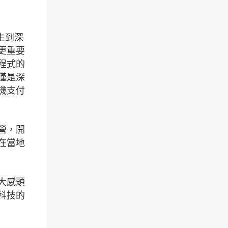
生到深
更重要
程式的
僅是深
機支付
營，開
在當地
大感頭
科技的