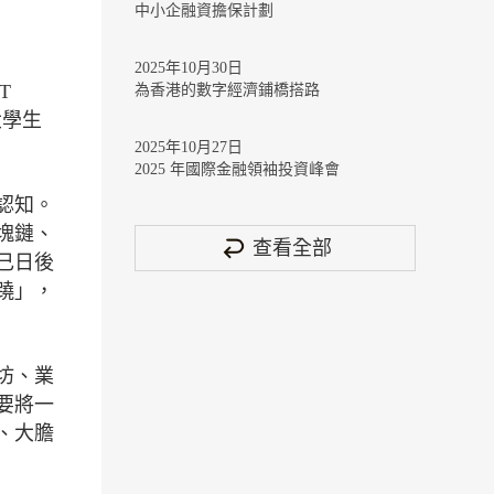
中小企融資擔保計劃
2025年10月30日
T
為香港的數字經濟鋪橋搭路
地大學生
2025年10月27日
2025 年國際金融領袖投資峰會
認知。
塊鏈、
查看全部
己日後
蹺」，
坊、業
要將一
、大膽