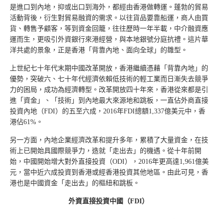
是進口到內地，抑或出口到海外，都經由香港做轉運。蓬勃的貿易
活動背後，衍生對貿易融資的需求。以往貨品要靠船運，商人由買
貨、轉售予顧客，等到資金回籠，往往歷時一年半載，中介融資應
運而生，更吸引外資銀行來港經營，與本地銀號分庭抗禮。這片華
洋共處的景象，正是香港「背靠內地、面向全球」的雛型。
上世紀七十年代末期中國改革開放，香港繼續憑藉「背靠內地」的
優勢，突破六、七十年代經濟依賴低技術的輕工業而日漸失去競爭
力的困局，成功為經濟轉型。改革開放四十年來，香港從來都是引
進「資金」、「技術」到內地最大來源地和跳板，一直佔外商直接
投資內地（FDI）的五至六成，2016年FDI總額1,337億美元中，香
港佔61%。
另一方面，內地企業經濟改革和提升多年，累積了大量資金，在技
術上已開始具國際競爭力，造就「走出去」的機遇。從十年前開
始，中國開始增大對外直接投資（ODI），2016年更高達1,961億美
元，當中近六成投資到香港或經香港投資其他地區。由此可見，香
港也是中國資金「走出去」的樞紐和跳板。
外資直接投資中國（
FDI
）