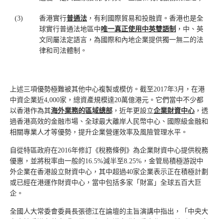
(3)
香港實行
普通法
，有利國際貿易和投融資。香港也是全
球實行普通法地區中
唯一真正使用中英雙語制
，中、英
文同屬法定語言，為國際和內地企業提供獨一無二的法
律和司法體制。
上述三項優勢極難被其他中心複製或模仿。截至2017年3月，在港
中資企業近4,000家，總資產規模達20萬億港元。它們當中不少都
以香港作為其
海外業務的區域總部
，近年更設立
企業財資中心
，透
過香港高效的金融市場、全球最大離岸人民幣中心、國際級金融和
相關專業人才等優勢，提升企業營運效率及風險管理水平。
自從特區政府在2016年修訂《稅務條例》為企業財資中心提供稅務
優惠，並將稅率由一般的16.5%減半至8.25%，金管局積極游說中
外企業在香港設立財資中心，其中超過40家企業表示正在積極計劃
或已經在港運作財資中心，當中包括多家「財富」全球五百大巨
企。
全國人大常委會委員長張德江在論壇的主旨演講中指出，「中央大