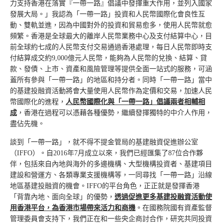
力支持香港在落實『一帶一路』倡議中發揮重大作用，並列入國家
發展大局。」我認為「一帶一路」投資和人民幣國際化會良性互
動、雙軌並進，因為中國對外的投資和貿易愈多，使用人民幣就愈
頻繁。香港是全球最大的離岸人民幣業務中心及支付結算中心，目
前全球約七成的人民幣支付交易通過香港處理，每日人民幣即時支
付結算成交約9,000億元人民幣，能夠為人民幣的兌換、結算、貸
款、發債、上市、資產和風險管理等提供全面一站式的服務，可涵
蓋所有參與「一帶一路」的地區和持分者。同時「一帶一路」當中
的基建投融資活動將會大量使用人民幣作為定價和交易，加速人民
幣國際化的進程，
人民幣國際化與「一帶一路」倡議兩者相輔相
成
，香港在過程可以憑藉各種優勢，繼續發揮獨特的中介人作用，
盡佔先機。
談到「一帶一路」，就不得不提金管局的基建融資促進辦公室
（IFFO）。自2016年7月成立以來，我們已經匯集了87位合作夥
伴，包括來自內地與海外的多邊機構、大型機構投資者、基建項目
建設和營運方、各類專業支援機構等，一同尋找「一帶一路」沿線
地區基建投融資的機會。IFFO的平台角色，正正就是發揮香港
「背靠內地、面向全球」的優勢，
透過促進更多基建投融資活動使
用香港平台，為香港市場帶來活力和商機
。在國務院國有資產監督
管理委員會支持下，我們正在和一些央企商討合作，研究共同投資