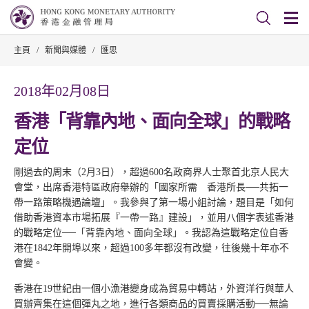
主頁
/
新聞與媒體
/
匯思
2018年02月08日
香港「背靠內地、面向全球」的戰略
定位
剛過去的周末（2月3日），超過600名政商界人士聚首北京人民大
會堂，出席香港特區政府舉辦的「國家所需 香港所長──共拓一
帶一路策略機遇論壇」。我參與了第一場小組討論，題目是「如何
借助香港資本市場拓展『一帶一路』建設」，並用八個字表述香港
的戰略定位──「背靠內地、面向全球」。我認為這戰略定位自香
港在1842年開埠以來，超過100多年都沒有改變，往後幾十年亦不
會變。
香港在19世紀由一個小漁港變身成為貿易中轉站，外資洋行與華人
買辦齊集在這個彈丸之地，進行各類商品的買賣採購活動──無論