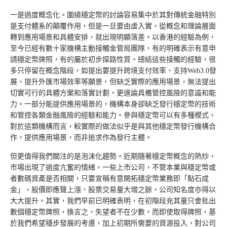
一是過度概念化。圍繞穩定幣的討論容易集中於其對傳統金融特別
是支付體系的顛覆作用，但是一旦要由虛入實，從概念和理論層面
轉到應用場景和具體安排，就出現明顯落差。以香港的經驗為例，
至今已經有數十家機構主動接觸金管局團隊，有的明確表示有意申
請穩定幣牌照，有的屬於初步探路性質。總結這些接觸的經驗，很
多只停留在概念階段，如提出要提升跨境支付效率、支持Web3.0發
展、提升外匯市場效率等願景，但缺乏實際的應用場景，無法提出
切實可行的具體方案和落實計劃，更遑論具備管控風險的意識和能
力。一部分能提供應用場景的，機構本身卻缺乏發行穩定幣的技術
和管控各類金融風險的經驗和能力。參與穩定幣可以有多種模式，
對於這類機構而言，較實際的做法似乎是與其他穩定幣發行機構合
作，提供應用場景，而非追求作為發行主體。
但更值得我們關注的是泡沫化趨勢。近期隨著穩定幣概念的熱炒，
市場出現了過度亢奮的情緒，一些上市公司，不管本業與穩定幣或
者數碼資產是否相關，只要宣稱有意開拓穩定幣業務即「點石成
金」，股價即應聲上漲、股票交易量大增之餘，公司知名度亦得以
大大提升。其實，我們早前已明確表明，在初階段充其量只會批出
數個穩定幣牌照，換言之，失望者不在少數。而即使取得牌照，基
於我們希望穩步發展的考慮，加上初期所需要的資源投入，對公司