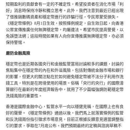
短期盈利的貢獻會有一定的不確定性，希望投資者在消化市場「利
好」消息時保持冷靜和獨立思考。此外，我們注意到最近已經出現
了借推銷數碼資產和穩定幣進行的詐騙行徑，令民眾蒙受損失。
《穩定幣條例》8月1日生效，按照條例規定，自生效日起，向香港
公眾宣傳推廣任何無牌穩定幣，均屬違法。希望市民提高警覺，以
免誤墮法網；這段時間如果有人向你宣傳推廣無牌穩定幣，亦必須
保持警惕。
嚴防金融風險
穩定幣也是近期各國央行和金融監管當局討論較多的課題，討論的
焦點集中在穩定幣的內在和外溢風險，包括對傳統金融市場和銀行
的影響，但更大的關注點在於如何避免穩定幣被不法分子利用作洗
錢工具，特別是在跨境使用的場景。俗稱「央行的央行」的國際清
算銀行在最新的年度經濟報告中，就用了不少篇幅強調防範穩定幣
洗錢風險的重要性。
香港是國際金融中心，監管水平一向以穩健見稱，在國際上也有良
好的聲譽。《穩定幣條例》通過以後，我們馬上就落實條例的監管
和反洗錢兩份指引徵求市場意見，目前正根據反饋意見適當調整指
引的要求，爭取在7月底公布。我們預期最終的定稿與諮詢草稿不