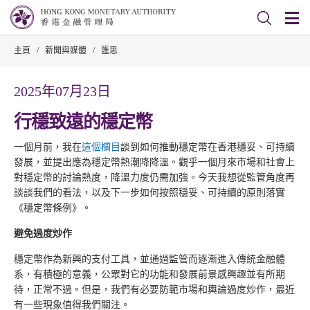
主頁
/
新聞與媒體
/
匯思
2025年07月23日
行穩致遠的穩定幣
一個月前，我在
這個欄目
談到如何推動穩定幣在香港穩妥、可持續
發展，並提出應為穩定幣熱潮降降溫。觀乎一個月來市場和社會上
對穩定幣的討論熱度，降溫力度仍需加強。今天我想從監管角度再
談談我們的看法，以及下一步如何按照穩妥、可持續的原則落實
《穩定幣條例》。
避免過度炒作
穩定幣作為新興的支付工具，並通過監管而逐漸進入傳統金融體
系，有積極的意義，公眾對它的功能和發展前景感興趣並有所期
待，正常不過。但是，我們有必要防範市場和輿論過度炒作，最近
有一些現象值得我們關注。