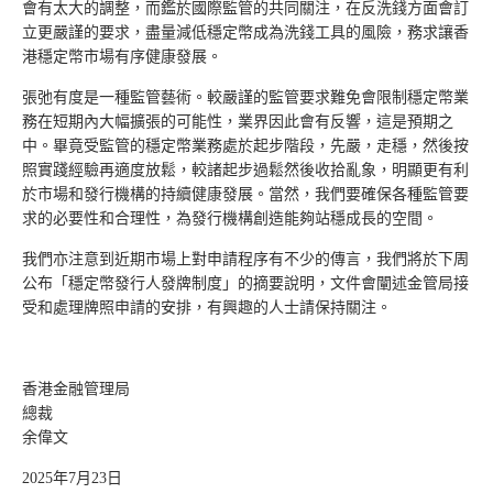
會有太大的調整，而鑑於國際監管的共同關注，在反洗錢方面會訂
立更嚴謹的要求，盡量減低穩定幣成為洗錢工具的風險，務求讓香
港穩定幣市場有序健康發展。
張弛有度是一種監管藝術。較嚴謹的監管要求難免會限制穩定幣業
務在短期內大幅擴張的可能性，業界因此會有反響，這是預期之
中。畢竟受監管的穩定幣業務處於起步階段，先嚴，走穩，然後按
照實踐經驗再適度放鬆，較諸起步過鬆然後收拾亂象，明顯更有利
於市場和發行機構的持續健康發展。當然，我們要確保各種監管要
求的必要性和合理性，為發行機構創造能夠站穩成長的空間。
我們亦注意到近期市場上對申請程序有不少的傳言，我們將於下周
公布「穩定幣發行人發牌制度」的摘要說明，文件會闡述金管局接
受和處理牌照申請的安排，有興趣的人士請保持關注。
香港金融管理局
總裁
余偉文
2025年7月23日