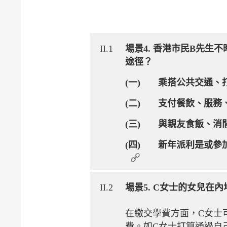
II.1
場景4. 香港市民B先
途徑？
(一) 乘搭公共交通、
(二) 支付餐飲、服務
(三) 與親友食飯、消
(四) 新年派利是或參
II.2
場景5. C女士的女兒
在繳交學費方面，C女士
費。如C女士打算通過自