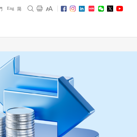
Eng
們
简