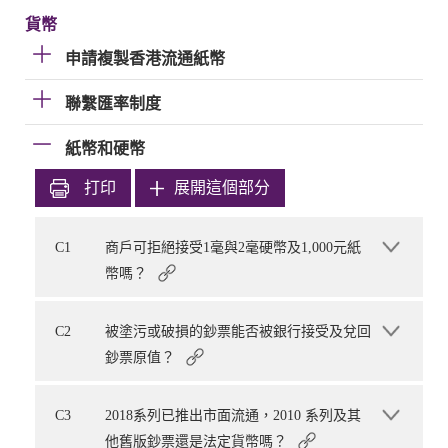
貨幣
申請複製香港流通紙幣
聯繫匯率制度
紙幣和硬幣
打印
展開這個部分
C1
商戶可拒絕接受1毫與2毫硬幣及1,000元紙
幣嗎？
C2
被塗污或破損的鈔票能否被銀行接受及兌回
鈔票原值？
C3
2018系列已推出市面流通，2010 系列及其
他舊版鈔票還是法定貨幣嗎？