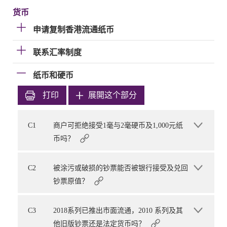
货币
申请复制香港流通纸币
联系汇率制度
纸币和硬币
打印
展開这个部分
C1
商户可拒绝接受1毫与2毫硬币及1,000元纸
币吗？
C2
被涂污或破损的钞票能否被银行接受及兑回
钞票原值？
C3
2018系列已推出市面流通，2010 系列及其
他旧版钞票还是法定货币吗？