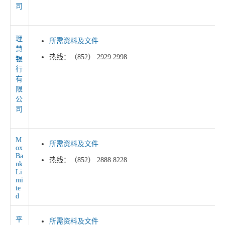
司
理
所需资料及文件
慧
热线：（852） 2929 2998
银
行
有
限
公
司
M
所需资料及文件
ox
Ba
热线：（852） 2888 8228
nk
Li
mi
te
d
平
所需资料及文件