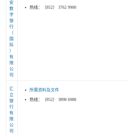
安
热线：（852） 3762 9900
数
字
银
行
（
国
际
）
有
限
公
司
汇
所需资料及文件
立
热线：（852） 3898 6988
银
行
有
限
公
司