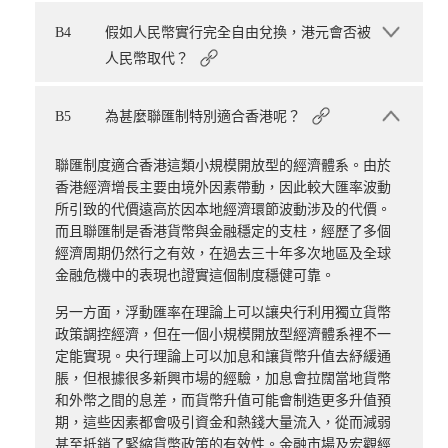
B4
假如人民幣實行完全自由兌換，港元會否被
人民幣取代？
B5
為甚麼聯匯制特別適合香港呢？
聯匯制度適合香港這類小規模開放型的經濟體系。由於
香港經濟增長主要由境外因素帶動，因此較大匯率波動
所引致的代價遠高於因本地經濟環節波動涉及的代價。
而且聯匯制是香港貨幣與金融穩定的支柱，經歷了多個
經濟周期仍然行之有效，在過去三十年多次地區及全球
金融危機中的表現也證實這個制度穩健可靠。
另一方面，浮動匯率在理論上可以讓央行利用獨立貨幣
政策調控經濟，但在一個小規模開放型經濟體系裡不一
定能實現。央行理論上可以加息和讓貨幣升值去紓緩通
脹，但根據很多新興市場的經驗，加息會拉闊當地貨幣
和外幣之間的息差，而貨幣升值可能會制造更多升值預
期，這些因素都會吸引資金和熱錢大量流入，從而減弱
甚至抵銷了緊縮貨幣政策的有效性。金融市場及宏觀經