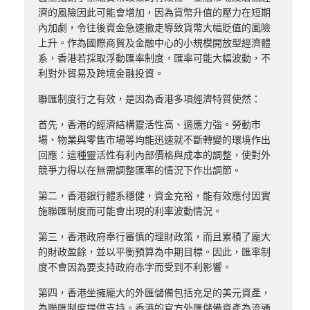
濟的風險因此可能會增加，因為貨幣升值的壓力在短期
內加劇，令往後資金急速撤走導致貨幣大幅貶值的風險
上升。作為國際商貿及金融中心的小規模開放型經濟體
系，香港若採取浮動匯率制度，匯率可能大幅波動，不
利對外貿易及跨境金融投資。
聯匯制度行之有效，是因為香港多項經濟特質使然：
首先，香港的經濟結構靈活性高、適應力強。勞動市
場、物業與零售市場等均能迅速就不斷轉變的環境作出
回應：這種靈活性有利內部價格與成本的調整，使對外
競爭力得以在無需調整匯率的情況下作出調節。
第二，香港銀行體系穩健，資金充裕，能有效應付因實
施聯匯制度而可能會出現的利率波動情況。
第三，香港政府奉行審慎的理財政策，而且累積了龐大
的財政盈餘，並以平衡預算為中期目標。因此，匯率制
度不會因為要支持政府赤字而受到不利影響。
第四，香港坐擁龐大的外匯儲備包括充足的美元資產，
為聯匯制度提供支持。香港的官方外匯儲備資產為流通