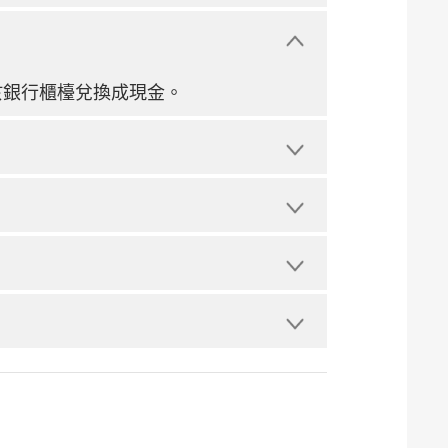
於銀行櫃檯兌換成現金。