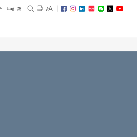
Eng
們
简