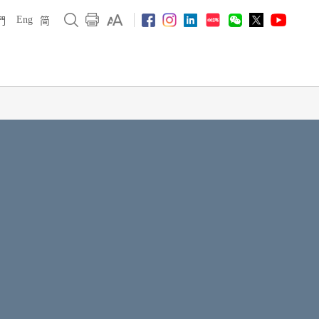
Eng
們
简