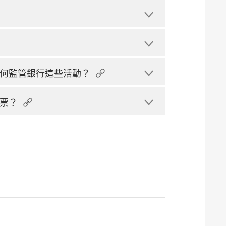
何監管銀行這些活動？
票？