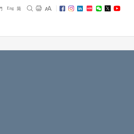
Eng
們
简