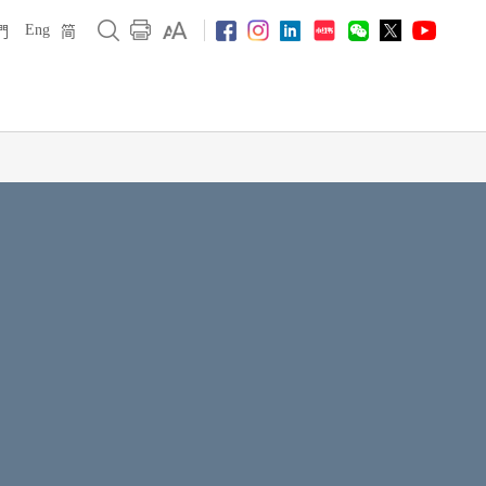
Eng
們
简