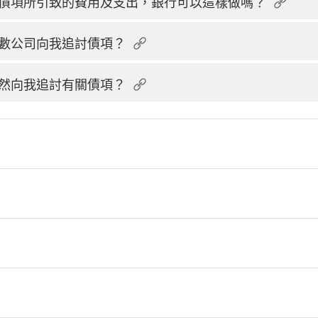
債項所引致的費用及支出，銀行可以這樣做嗎？
數公司向我追討債項？
然向我追討有關債項？