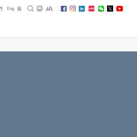
Eng
們
简