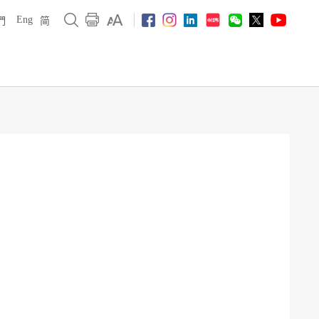
Eng
們
简