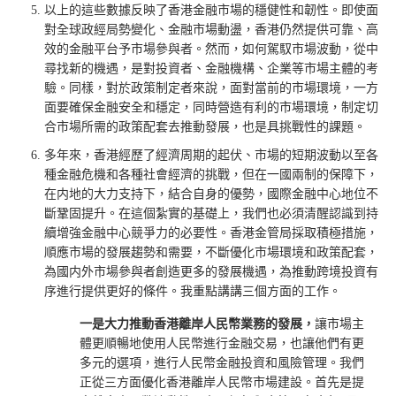
以上的這些數據反映了香港金融市場的穩健性和韌性。即使面
對全球政經局勢變化、金融市場動盪，香港仍然提供可靠、高
效的金融平台予市場參與者。然而，如何駕馭市場波動，從中
尋找新的機遇，是對投資者、金融機構、企業等市場主體的考
驗。同樣，對於政策制定者來說，面對當前的市場環境，一方
面要確保金融安全和穩定，同時營造有利的市場環境，制定切
合市場所需的政策配套去推動發展，也是具挑戰性的課題。
多年來，香港經歷了經濟周期的起伏、市場的短期波動以至各
種金融危機和各種社會經濟的挑戰，但在一國兩制的保障下，
在内地的大力支持下，結合自身的優勢，國際金融中心地位不
斷鞏固提升。在這個紮實的基礎上，我們也必須清醒認識到持
續增強金融中心競爭力的必要性。香港金管局採取積極措施，
順應市場的發展趨勢和需要，不斷優化市場環境和政策配套，
為國内外市場參與者創造更多的發展機遇，為推動跨境投資有
序進行提供更好的條件。我重點講講三個方面的工作。
一是大力推動香港離岸人民幣業務的發展，
讓市場主
體更順暢地使用人民幣進行金融交易，也讓他們有更
多元的選項，進行人民幣金融投資和風險管理。我們
正從三方面優化香港離岸人民幣市場建設。首先是提