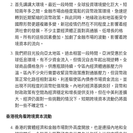
首先講講大環境。最近一段時間，全球投資環境變化巨大。短
短兩年多之間，金融市場由極度寬鬆的貨幣政策環境，急速逆
轉到近期緊縮的貨幣政策。與此同時，地緣政治和地區衝突令
國際形勢更趨複雜多變，新冠疫情仍然在不同程度上影響着經
濟社會的發展，不少主要經濟體正面對高通脹、低增長的格
局。所有的這些因素疊加，加劇了金融市場的波動，影響着跨
境資本的流向。
我們把目光投向亞太地區。過去相當一段時間，亞洲受惠於全
球低息環境，有不少資金流入，但情況自去年起出現逆轉。全
球商品價格急升，供應瓶頸持續，令區內經濟體通脹壓力升
溫。區內不少央行需要收緊貨幣政策應對通脹壓力，但貨幣政
策正常化路徑相對溫和，利差驅使區內債券市場資金流出，並
出現不同程度的貨幣貶值現象。內地的經濟基調良好，貨幣和
財政政策有空間為經濟穩定和增長提供支持，但在中美利差擴
大、經濟仍面對一些挑戰的情況下，短期跨境資本流動仍將面
對一些不確定性。
香港視角看跨境資本流動
香港的實體經濟和金融市場對外高度開放，也是連接內地和全