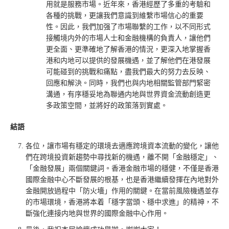
用就是服務市場。近年來，香港經歷了多重的考驗和
各種的挑戰，更讓我們意識到維繫市場信心的重要
性。因此，我們加强了市場聯繫的工作，以不同形式
接觸境内外的市場人士和金融機構的負責人，讓他們
更全面、更準確地了解香港的情況，更深入地掌握香
港和内地可以提供的發展機遇，並了解他們在港發展
可能碰到的挑戰和痛點，盡我們最大的努力去反映、
回應和解決。同時，我們也與内地相關監管部門緊密
溝通，有序穩妥地為聯通内地與世界資金流動創造更
多政策空間，並將好的政策落到實處。
結語
各位，讓市場有穩定的環境去適應跨境資本流動的變化，讓他
們在跨境投資新趨勢中尋找新的機遇，離不開「金融穩定」、
「金融發展」兩個關鍵詞。香港金融市場的穩健，不僅是香港
國際金融中心不斷發展的根基，也是香港繼續發揮在內地對外
金融開放過程中「防火墻」作用的關鍵。在當前風險機遇並存
的市場環境，香港將本着「穩字當頭、穩中求進」的精神，不
斷強化連接内地與世界的國際金融中心作用。