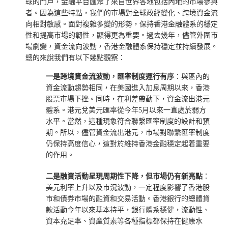
球的門戶，金融平台匯聚了來自世界各地包括內地的市場參與
者。因為這些特點，我們的市場對全球政經變化、跨境資金流
向相對敏感。面對複雜多變的形勢，保持香港金融體系的穩定
性和提高市場的韌性，顯得更為重要。過去幾年，儘管外圍市
場劇變，資金流向波動，香港金融體系保持穩定並持續發展。
總的來說我們有以下幾點觀察：
一是跨境資金流波動
，
匯率制度運行有序
：與區內的
資金流動趨勢相同，在美國進入加息周期以來，香港
股票市場下挫。同時，在利差帶動下，資金流出港元
體系。港元兌美元匯率從今年5月以來一直處於弱方
水平。當然，這種現象符合聯繫匯率制度的設計和預
期。所以，儘管資金流出港元，市場對聯繫匯率制度
仍保持高度信心，這對於維持香港金融穩定起着重要
的作用。
二是融資活動呈現周期性下降
，
但市場仍有新亮點
：
美元利率上升以及市況波動，一定程度影響了香港股
市和債券市場的融資和交易活動。香港銀行的總體貸
款活動今年以來基本持平，銀行體系穩健，流動性、
資本充足率、資產質素等各種指標都保持在健康水