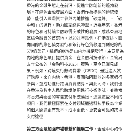
香港的金融生態走在前沿，促進金融創新的蓬勃發
展。在綠色金融發展方面，香港作為橋樑的傳統優
勢，能引入國際資金參與內地推進「碳達峰」、「碳
中和」的過程，助力國家綠色轉型。近幾年來，香港
的綠色和可持續金融取得突破性的發展，成爲亞洲地
區綠色融資的首選地。以2021年爲例，在港安排、面
向國際的綠色債券發行和銀行綠色貸款達到創紀錄的
570億美元，綠債的80%是由内地機構發行，主要是為
内地的綠色項目提供資金。在金融科技環節，金管局
去年公布的「金融科技2025」策略，至今已漸見成
果。例如，跨境央行數碼貨幣（CBDC）最近進入試
行階段，來自内地、香港、泰國和阿聯酋的多家銀行
參與，並成功進行跨境真實結算。與此同時，我們也
在香港為數字人民幣跨境使用進行技術測試，並準備
將香港與泰國的零售支付系統連接。通過這些不同的
項目，我們積極探索在支付領域通過科技手段為企業
和個人開通更有效率、成本更低、更安全可靠的跨境
支付途徑。
第三方面是加強市場聯繫和推廣工作。
金融中心的作