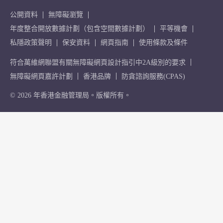
公開資料
無障礙瀏覽
年度整合開放數據計劃（包含空間數據計劃）
平等機會
私隱政策聲明
保安資料
網頁指南
使用條款及條件
符合萬維網聯盟有關無障礙網頁設計指引中2A級別的要求
無障礙網頁嘉許計劃
香港品牌
防貪諮詢服務(CPAS)
© 2026 年香港金融管理局。版權所有。