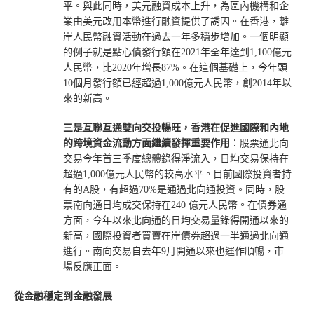
平。與此同時，美元融資成本上升，為區內機構和企
業由美元改用本幣進行融資提供了誘因。在香港，離
岸人民幣融資活動在過去一年多穩步增加。一個明顯
的例子就是點心債發行額在2021年全年達到1,100億元
人民幣，比2020年增長87%。在這個基礎上，今年頭
10個月發行額已經超過1,000億元人民幣，創2014年以
來的新高。
三是互聯互通雙向交投暢旺
，
香港在促進國際和內地
的跨境資金流動方面繼續發揮重要作用
：股票通北向
交易今年首三季度總體錄得淨流入，日均交易保持在
超過1,000億元人民幣的較高水平。目前國際投資者持
有的A股，有超過70%是通過北向通投資。同時，股
票南向通日均成交保持在240 億元人民幣。在債券通
方面，今年以來北向通的日均交易量錄得開通以來的
新高，國際投資者買賣在岸債券超過一半通過北向通
進行。南向交易自去年9月開通以來也運作順暢，市
場反應正面。
從金融穩定到金融發展