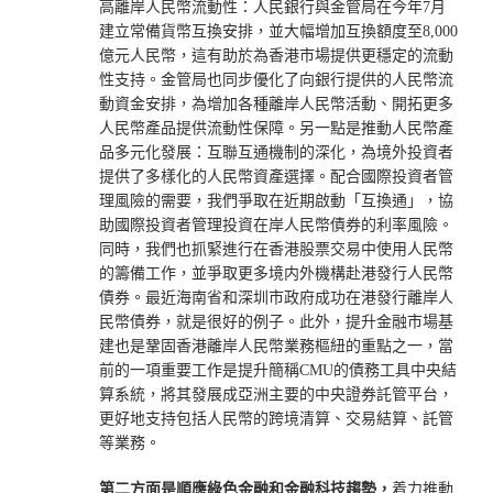
高離岸人民幣流動性：人民銀行與金管局在今年7月
建立常備貨幣互換安排，並大幅增加互換額度至8,000
億元人民幣，這有助於為香港市場提供更穩定的流動
性支持。金管局也同步優化了向銀行提供的人民幣流
動資金安排，為增加各種離岸人民幣活動、開拓更多
人民幣產品提供流動性保障。另一點是推動人民幣產
品多元化發展：互聯互通機制的深化，為境外投資者
提供了多樣化的人民幣資產選擇。配合國際投資者管
理風險的需要，我們爭取在近期啟動「互換通」，協
助國際投資者管理投資在岸人民幣債券的利率風險。
同時，我們也抓緊進行在香港股票交易中使用人民幣
的籌備工作，並爭取更多境内外機構赴港發行人民幣
債券。最近海南省和深圳市政府成功在港發行離岸人
民幣債券，就是很好的例子。此外，提升金融市場基
建也是鞏固香港離岸人民幣業務樞紐的重點之一，當
前的一項重要工作是提升簡稱CMU的債務工具中央結
算系統，將其發展成亞洲主要的中央證券託管平台，
更好地支持包括人民幣的跨境清算、交易結算、託管
等業務。
第二方面是順應綠色金融和金融科技趨勢，
着力推動