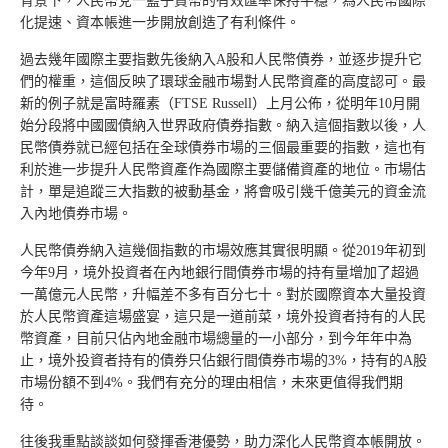
背景下，人民幣兌一籃子貨幣的有效匯率保持平穩，為人民幣國際
化提速、資本帳進一步開放創造了有利條件。
過去幾年國際主要指數先後納入A股和人民幣債券，並逐步提升它
們的權重，這個反映了環球金融市場對人民幣資產的高度認可。最
新的例子就是富時羅素（FTSE Russell）上月公佈，從明年10月開
始分段將中國國債納入世界政府債券指數。納入這個指數以後，人
民幣債券就已經包括在全球債券市場的三個最重要的指數，這也有
利於進一步提升人民幣資產作為國際主要儲備資產的地位。市場估
計，單是追蹤三大指數的被動基金，將會吸引幾千億美元的資金流
入內地債券市場。
人民幣債券納入這幾個指數的市場效應其實很明顯。從2019年初到
今年9月，境外投資者在內地銀行間債券市場的持有量增加了超過
一萬億元人民幣，升幅差不多有百分七十。對於國際資本大量投資
於人民幣資產這場盛宴，這只是一道前菜，境外投資者持有的人民
幣資產，目前只佔內地金融市場總量的一小部分，到今年年中為
止，境外投資者持有的債券只佔銀行間債券市場的3%，持有的A股
市場份額不到4%。我們有充分的理由相信，未來更值得我們期
待。
往後我重點談談如何發揮香港優勢，助力深化人民幣資本帳開放。