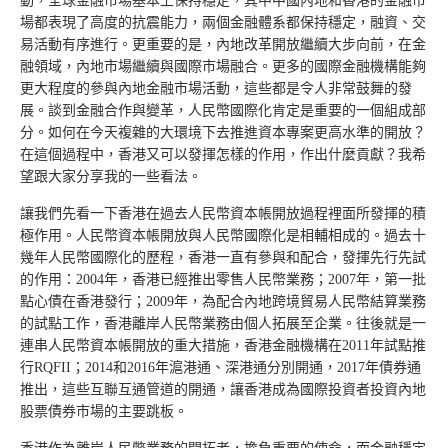
動，全球金融市場基本上保持穩定，其中中國內地和香港的金融市
場都表現了高度的抗震能力，兩個金融體系都保持穩定，融資、交
易活動有序進行。更重要的是，內地改革開放繼續大步向前，在金
融領域，內地市場繼續與國際市場融合。更多的國際金融機構能夠
更大程度的參與內地金融市場活動，這些都是令人非常鼓舞的發
展。談到金融合作與變革，人民幣國際化肯定是重要的一個組成部
分。如何在今天複雜的大環境下去推進資本專案更高水準的開放？
在這個過程中，香港又可以發揮怎樣的作用，作出什麼貢獻？我希
望跟大家分享我的一些看法。
讓我們先看一下香港在過去人民幣資本帳開放過程裡面所發揮的積
極作用。人民幣資本帳開放與人民幣國際化是相輔相成的。過去十
幾年人民幣國際化的歷程，香港一直有參與和配合，發揮先行先試
的作用：2004年，香港已經推出零售人民幣業務；2007年，第一批
點心債在香港發行；2009年，為配合內地跨境貿易人民幣結算業務
的試點工作，香港離岸人民幣業務由個人拓展至企業。往後就是一
連串人民幣資本帳開放的重大措施，香港金融機構在2011年試點推
行RQFII；2014和2016年滬港通、深港通分別開通，2017年債券通
推出，這些互聯互通管道的開通，讓香港成為國際投資者投資內地
股票債券市場的主要跳板。