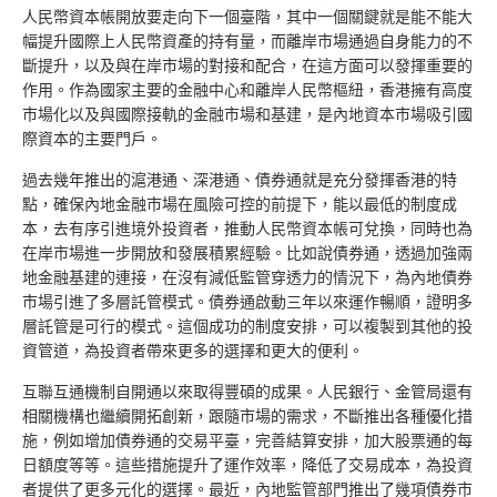
人民幣資本帳開放要走向下一個臺階，其中一個關鍵就是能不能大
幅提升國際上人民幣資產的持有量，而離岸市場通過自身能力的不
斷提升，以及與在岸市場的對接和配合，在這方面可以發揮重要的
作用。作為國家主要的金融中心和離岸人民幣樞紐，香港擁有高度
市場化以及與國際接軌的金融市場和基建，是內地資本市場吸引國
際資本的主要門戶。
過去幾年推出的滬港通、深港通、債券通就是充分發揮香港的特
點，確保內地金融市場在風險可控的前提下，能以最低的制度成
本，去有序引進境外投資者，推動人民幣資本帳可兌換，同時也為
在岸市場進一步開放和發展積累經驗。比如說債券通，透過加強兩
地金融基建的連接，在沒有減低監管穿透力的情況下，為內地債券
市場引進了多層託管模式。債券通啟動三年以來運作暢順，證明多
層託管是可行的模式。這個成功的制度安排，可以複製到其他的投
資管道，為投資者帶來更多的選擇和更大的便利。
互聯互通機制自開通以來取得豐碩的成果。人民銀行、金管局還有
相關機構也繼續開拓創新，跟隨市場的需求，不斷推出各種優化措
施，例如增加債券通的交易平臺，完善結算安排，加大股票通的每
日額度等等。這些措施提升了運作效率，降低了交易成本，為投資
者提供了更多元化的選擇。最近，內地監管部門推出了幾項債券市