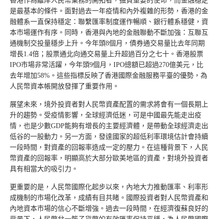
香港作為離岸人民幣業務的開拓者，擔負重要的使命，而金融穩定
是最基本的條件。面對過去一年疫情和內外複雜的形勢，香港的金
融體系一直保持穩定：聯繫匯率制度運作暢順、銀行體系穩健，資
本市場運作有序。同時，香港與內地的金融聯動不斷加強：互聯互
通機制交投量穩步上升。今年頭8個月，債券通交易量比去年同期
增長1.4倍；股票通北向通交易量上升超過百分之七十。香港股票
IPO市場非常活躍，今年頭9個月，IPO總額已超過270億美元，比
去年增加58%。這些指標反映了香港國際金融服務平臺的優勢，為
人民幣資本帳開放發揮了重要作用。
展望未來，境外投資者對人民幣資產配置的需求將會有一個長期上
升的趨勢。受疫情影響，全球經濟低迷，可是中國最先能走出疫
情，也是少數GDP能夠有增長的主要經濟體，是帶動全球經濟走出
低谷的一股動力。另一方面，發達國家的超低利率環境估計會持續
一段時間，對資產的回報率造成一定的壓力。在這種背景下，人民
幣資產的回報率，明顯高於大部分歐美地區的資產，對境外投資者
具有相當大的吸引力。
更重要的是，人民幣國際化起步以來，內地大力推動匯率、利率形
成機制的市場化改革，成績有目共睹。國際投資者對人民幣資產和
內地資本市場的信心不斷增強。過去一段時間，在經濟復蘇良好的