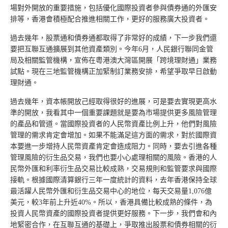
場對外開放的重要措施，包括優化國際投資者參與債券通的外匯安
排等，香港會積極配合推進相關工作，更好的服務廣大投資者。
過去幾年，股票通和債券通都取得了非常好的成績，下一步我們還
要把互聯互通擴展到其他資產類別。今年6月，人民銀行聯同金管
局及相關監管機構，宣佈在粵港澳大灣區開展「跨境理財通」業務
試點。現在三地監管機構正加緊制訂業務安排，希望爭取早日啟動
理財通。
過去幾年，資本帳開放己經取得很好的進展，可是要去實現更高水
準的開放，我看其中一個重要課題就是要為市場提供更多風險管理
的產品和管道。當國際投資者的人民幣資產比例上升，他們對風險
管理的需求肯定會增加。如果不能滿足這方面的需求，對於國際資
本要進一步增持人民幣資產肯定會造成阻力。同時，要去引進各種
管理風險的衍生品交易，我們也要小心處理相關的風險。香港的人
民幣外匯和利率衍生品交易比較成熟，交易規則和監管要求與國際
接軌。根據國際清算銀行三年一度統計的資料，去年香港保持全球
最活躍人民幣外匯和衍生品交易中心的地位，每天交易量1,076億
美元，較3年前上升近40%。所以，香港具備比較成熟的條件，為
投資人民幣資產的國際投資者提供更好服務。下一步，我們會和內
地緊密合作，在互聯互通的基礎上，爭取推出股票和債券相關的衍