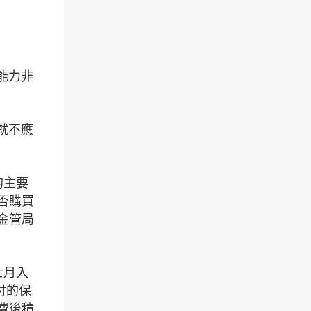
能力非
就不應
的主要
否購買
金管局
士月入
付的保
費後積