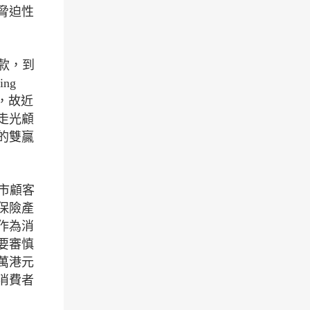
脅迫性
款，到
ng
，故近
走光顧
的雙贏
市顧客
保險產
作為消
要審慎
萬港元
消費者