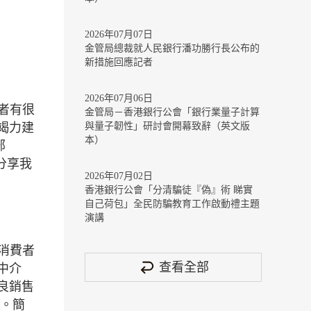
2026年07月07日
金管局總裁就人民銀行潘功勝行長公布的
新措施回應記者
2026年07月06日
資者有很
金管局－香港銀行公會「銀行業量子計算
竭力建
與量子韌性」研討會開幕致辭（英文版
本）
部
家分享我
2026年07月02日
香港銀行公會「分清騙徒『偽』術 睇實
自己荷包」全民防騙教育工作啟動禮主題
演講
消費者
查看全部
中介
良銷售
）。簡