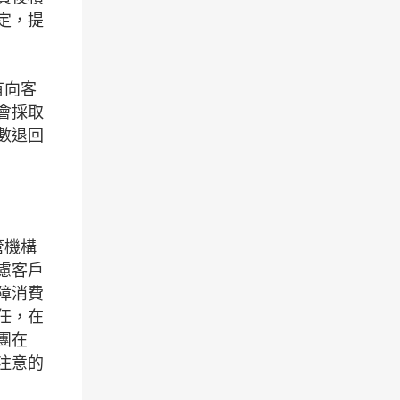
定，提
有向客
會採取
數退回
管機構
慮客戶
障消費
任，在
團在
注意的