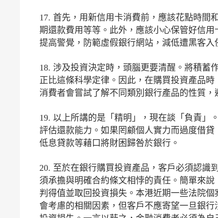
17. 首先，用新信用卡消費前，應該花點時
期還款費用等等。此外，應該小心保管好信用
提高警覺，防範虛假銀行網站，減低遭黑客入
18. 涉及投資決定時，頭腦更要清醒。將積
正比這條科學定律。因此，在購買投資產品時
消費者會嘗試了解不同類別銀行產品的性質，
19. 以上所講的是「精明」，現在談「負責
評估還款能力。如果罔顧個人實力而過度借貸
低息貸款等藉口將財困歸咎於銀行。
20. 至於在銀行購買投資產品，客戶必須認
須承擔與明確合約條文相悖的責任。簡單來說
判得值並取回投資損失。本港近期一些法院個
會考慮的相關因素，但客戶不應寄望一旦銀行