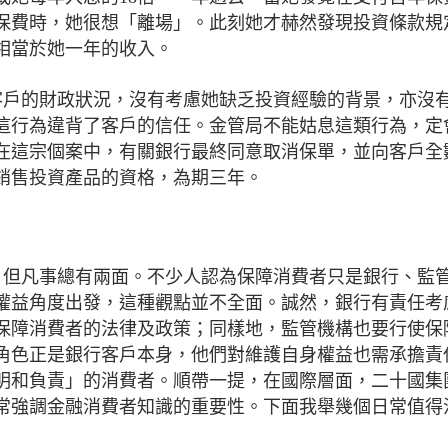
度保費時，她很想「離場」。此刻她才赫然發現投資條款規
相當於她一年的收入。
名客戶的財政狀況，沒有考慮她缺乏投資經驗的背景，亦沒
這行為違背了客戶的信任。金管局不能姑息這類行為，定
在這宗個案中，有關銀行最終同意取消保單，並向客戶全
銷售投資產品的資格，為期三年。
局，但凡事總有兩面。不少人認為保障消費者只是銀行、監
權益角度出發，這種觀點並不全面。誠然，銀行有責任考
保障消費者的法律及政策；同樣地，監管機構也要行使保
角色正是銀行客戶本身，他們對維護自身權益也需承擔責
明和負責」的消費者。順帶一提，在國際層面，二十國集
常強調金融消費者知識的重要性。下面我舉幾個日常值得