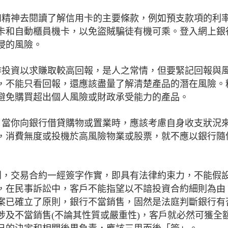
間和精神去閱讀了解信用卡的主要條款，例如預支款項的利
卡和自動櫃員機卡，以免盜賊騙徒有機可乘。登入網上銀
侵的風險。
蓄作投資以求賺取較高回報，是人之常情，但要緊記回報與
，不能只看回報，還應該盡量了解清楚產品的潛在風險。
避免購買超出個人風險或財政承受能力的產品。
」。當你向銀行借貸購物或置業時，應該考慮自身收支狀況
，消費無度或投機於高風險物業或股票，就不應以銀行隨
識到，交易合約一經簽字作實，即具有法律約束力，不能假
，在民事訴訟中，客戶不能指望以不諳投資合約細則為由
案已確立了原則，銀行不當銷售，固然是法庭判斷銀行有
涉及不當銷售(不論其性質或嚴重性)，客戶就必然可獲全