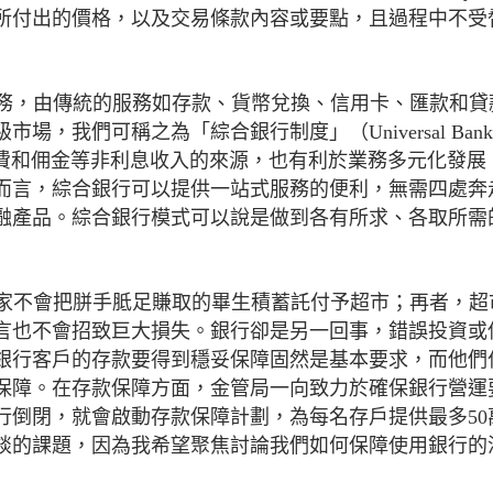
所付出的價格，以及交易條款內容或要點，且過程中不受
服務，由傳統的服務如存款、貨幣兌換、信用卡、匯款和貸
我們可稱之為「綜合銀行制度」（Universal Banki
多收費和佣金等非利息收入的來源，也有利於業務多元化發展
而言，綜合銀行可以提供一站式服務的便利，無需四處奔
融產品。綜合銀行模式可以說是做到各有所求、各取所需
大家不會把胼手胝足賺取的畢生積蓄託付予超市；再者，超
言也不會招致巨大損失。銀行卻是另一回事，錯誤投資或
銀行客戶的存款要得到穩妥保障固然是基本要求，而他們
保障。在存款保障方面，金管局一向致力於確保銀行營運
行倒閉，就會啟動存款保障計劃，為每名存戶提供最多50
談的課題，因為我希望聚焦討論我們如何保障使用銀行的