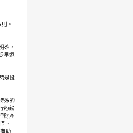
原則。
明確，
提早還
然是投
特殊的
行紛紛
理財產
顧問、
亦有助