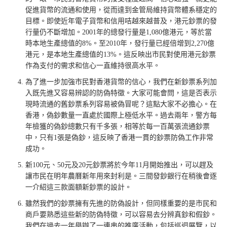
促進貨幣的流通和使用，從而達到金管局維持貨幣體系穩定的
目標。即使近年電子貨幣和信用咭越來越普及，港元鈔票的發
行量仍不斷增加。2001年的總發行量是1,080億港元，等於當
時本地生產總值的8%。至2010年，發行量已經倍增到2,270億
港元，是本地生產總值的13%。這反映出市民對使用港元鈔票
作為支付的需求和信心一直維持很高水平。
為了進一步加強市民對香港貨幣的信心，我們在新鈔票系列加
入既先進又容易辨認的防偽特徵。大家可能會問，這是否表示
現時流通的舊鈔票系列容易被偽冒呢？這點大家不必擔心。在
香港，偽鈔數量一直處於國際上極低水平。過去兩年，警方每
年檢獲的偽鈔總數只有千多張，相等於每一百萬張流通鈔票
中，只有1張是偽鈔，這反映了香港一貫的鈔票防偽工作非常
成功。
新100元、50元及20元鈔票將於今年11月開始推出，可以趕及
讓市民在明年農曆新年用來封利是。三間發鈔銀行在稍後會逐
一介紹這三款面額新鈔票的設計。
雖然我們的鈔票擁有先進的防偽設計，但同樣重要的是市民和
商戶要熟悉這些新的防偽特徵，可以容易去分辨真鈔和假鈔。
我們在過去一年舉辦了一連串的推廣活動，包括巡迴展覽，以