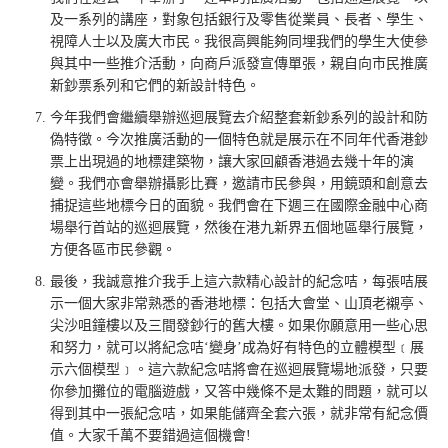
及一系列的講座，對象包括銀行及零售從業員、長者、學生、
視障人士以及廣大市民。我很高興能夠同埋我們的學生大使參
與其中一些推介活動，向商戶派發宣傳單張，親自向市民推廣
新鈔票系列和它們的新設計特色。
今年我們會繼續舉辦巡迴展覽去介紹整套新鈔系列的設計和防
偽特徵。今次推廣活動的一個特色就是展示在不同年代香港鈔
票上出現過的地標建築物，讓大家回顧香港過去幾十年的演
變。我們亦會舉辦攝影比賽，邀請市民參與，用鏡頭和創意去
捕捉這些地標今日的面貌。我們會在下週三在國際金融中心商
場舉行首站的巡迴展覽，然後在港九新界五個地區舉行展覽，
方便各區市民參觀。
最後，我誠意推介我手上這六款精心設計的紀念咭，每張咭展
示一個大家非常熟悉的香港地標：包括大會堂、山頂老襯亭、
尖沙咀鐘樓以及三間發鈔行的舊大樓。如果你願意用一些心思
和努力，就可以將紀念咭‘變身’成為好有特色的立體模型﹝展
示六個模型﹞。這六款紀念咭將會在巡迴展覽場地派發，只要
你參加攤位的電腦遊戲，又答中幾條不是太難的問題，就可以
得到其中一張紀念咭，如果能儲齊全套六張，就非常有紀念價
值。大家千萬不要錯過這個機會!