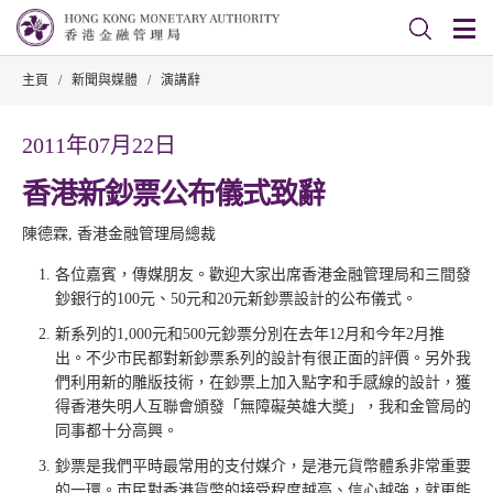
主頁
/
新聞與媒體
/
演講辭
2011年07月22日
香港新鈔票公布儀式致辭
陳德霖, 香港金融管理局總裁
各位嘉賓，傳媒朋友。歡迎大家出席香港金融管理局和三間發
鈔銀行的100元、50元和20元新鈔票設計的公布儀式。
新系列的1,000元和500元鈔票分別在去年12月和今年2月推
出。不少市民都對新鈔票系列的設計有很正面的評價。另外我
們利用新的雕版技術，在鈔票上加入點字和手感線的設計，獲
得香港失明人互聯會頒發「無障礙英雄大奬」，我和金管局的
同事都十分高興。
鈔票是我們平時最常用的支付媒介，是港元貨幣體系非常重要
的一環。市民對香港貨幣的接受程度越高、信心越強，就更能