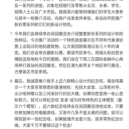
及一系列的讲座，对象包括银行及零售从业员、长者、学生、
视障人士以及广大市民。我很高兴能够同埋我们的学生大使参
与其中一些推介活动，向商户派发宣传单张，亲自向市民推广
新钞票系列和它们的新设计特色。
今年我们会继续举办巡回展览去介绍整套新钞系列的设计和防
伪特征。今次推广活动的一个特色就是展示在不同年代香港钞
票上出现过的地标建筑物，让大家回顾香港过去几十年的演
变。我们亦会举办摄影比赛，邀请市民参与，用镜头和创意去
捕捉这些地标今日的面貌。我们会在下周三在国际金融中心商
场举行首站的巡回展览，然后在港九新界五个地区举行展览，
方便各区市民参观。
最后，我诚意推介我手上这六款精心设计的纪念咭，每张咭展
示一个大家非常熟悉的香港地标：包括大会堂、山顶老衬亭、
尖沙咀钟楼以及三间发钞行的旧大楼。如果你愿意用一些心思
和努力，就可以将纪念咭‘变身’成为好有特色的立体模型〔展
示六个模型〕。这六款纪念咭将会在巡回展览场地派发，只要
你参加摊位的电脑游戏，又答中几条不是太难的问题，就可以
得到其中一张纪念咭，如果能储齐全套六张，就非常有纪念价
值。大家千万不要错过这个机会!