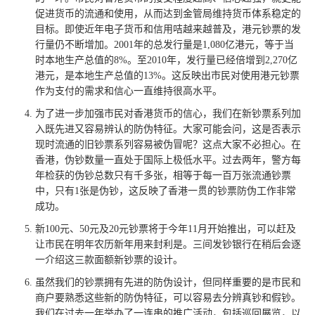
促进货币的流通和使用，从而达到金管局维持货币体系稳定的
目标。即使近年电子货币和信用咭越来越普及，港元钞票的发
行量仍不断增加。2001年的总发行量是1,080亿港元，等于当
时本地生产总值的8%。至2010年，发行量已经倍增到2,270亿
港元，是本地生产总值的13%。这反映出市民对使用港元钞票
作为支付的需求和信心一直维持很高水平。
为了进一步加强市民对香港货币的信心，我们在新钞票系列加
入既先进又容易辨认的防伪特征。大家可能会问，这是否表示
现时流通的旧钞票系列容易被伪冒呢？这点大家不必担心。在
香港，伪钞数量一直处于国际上极低水平。过去两年，警方每
年检获的伪钞总数只有千多张，相等于每一百万张流通钞票
中，只有1张是伪钞，这反映了香港一贯的钞票防伪工作非常
成功。
新100元、50元及20元钞票将于今年11月开始推出，可以赶及
让市民在明年农历新年用来封利是。三间发钞银行在稍后会逐
一介绍这三款面额新钞票的设计。
虽然我们的钞票拥有先进的防伪设计，但同样重要的是市民和
商户要熟悉这些新的防伪特征，可以容易去分辨真钞和假钞。
我们在过去一年举办了一连串的推广活动，包括巡回展览，以