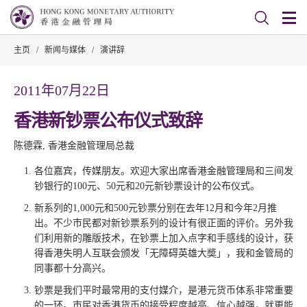
主页
/
新闻与媒体
/
演讲辞
2011年07月22日
香港新钞票公布仪式致辞
陈德霖, 香港金融管理局总裁
各位嘉宾，传媒朋友。欢迎大家出席香港金融管理局和三间发
钞银行的100元、50元和20元新钞票设计的公布仪式。
新系列的1,000元和500元钞票分别在去年12月和今年2月推
出。不少市民都对新钞票系列的设计有很正面的评价。另外我
们利用新的雕版技术，在钞票上加入点字和手感线的设计，获
得香港失明人互联会颁发「无障碍英雄大奬」，我和金管局的
同事都十分高兴。
钞票是我们平时最常用的支付媒介，是港元货币体系非常重要
的一环。市民对香港货币的接受程度越高、信心越强，就更能