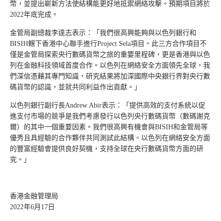
幣，並提出嶄新方法使結構能更好地抵禦網絡攻擊。預期項目將於
2022年底完成。
金管局副總裁李達志表示：「我們很高興能夠與以色列銀行和
BISIH轄下香港中心聯手進行Project Sela項目。此三方合作項目不
僅是金管局探索央行數碼貨幣之旅的重要里程碑，更是香港與以色
列在金融科技領域首度合作。以色列在網絡安全方面領先全球，我
們深信憑藉其專門知識，研究結果將加深國際中央銀行界對央行數
碼貨幣的認識，並就共同利益作出貢獻。」
以色列銀行副行長Andrew Abir表示：「提供高效的支付系統以促
進支付市場的競爭是我們考慮發行以色列央行數碼貨幣（數碼謝克
爾）的其中一個重要因素。我們很高興有機會與BISIH和金管局等
優秀且具經驗的合作夥伴共同測試此結構。以色列在網絡安全方面
的豐富經驗會提供良好契機，支持全球在央行數碼貨幣方面的研
究。」
香港金融管理局
2022年6月17日