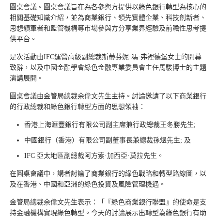
圓桌會議。圓桌會議旨在為各參與方提供以綠色銀行轉型為核心的
相關基礎知識介紹，並為商業銀行、領先實體企業、科技創新者、
思想領軍者和監管機構等市場參與方分享業界經驗及前瞻性思考提
供平台。
是次活動由IFC運營高級副總裁斯蒂芬妮·馮·弗裡德堡女士的開幕
致辭，以及中國金融學會綠色金融專業委員會主任馬駿博士的主題
演講展開。
圓桌會議由金管局總裁余偉文先生主持。討論邀請了以下商業銀行
的行政總裁和綠色銀行轉型方面的思想領袖：
香港上海滙豐銀行有限公司副主席兼行政總裁王冬勝先生;
中國銀行（香港）有限公司副董事長兼總裁孫煜先生; 及
IFC 亞太地區副總裁阿方索·加西亞·莫拉先生。
在圓桌會議中，講者討論了商業銀行的綠色戰略和轉型路線圖，以
及在香港、中國和亞洲的綠色投資及風險管理機遇。
金管局總裁余偉文先生表示：「『綠色商業銀行聯盟』的使命是支
持金融機構實現綠色轉型。今天的討論展示出轉型為綠色銀行有助