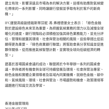
建立有效、影響深遠且市場為本的解決方案。這樣有助應對氣候變
化帶來的一系列影響，同時讓銀行發掘並爭取有利於客戶的新商
機。」
IFC運營高級副總裁斯蒂芬妮·馮·弗裡德堡女士表示：「綠色金融
對於建設綠色未來至為重要。為把握氣候業務的潛力以及減慢全球
暖化的速度，銀行現階段必須積極加強其綠色業務能力，並充分評
估、管理和披露其環境、社會與管治相關的風險，這些舉措比從前
顯得更為重要。『綠色商業銀行聯盟』將幫助會員分享知識並促進
夥伴關係，從而推進氣候智慧計劃，並實現全球向低碳經濟的轉
型。」
建基於首場圓桌會議的成功，聯盟將於今年舉辦一系列的圓桌會
議。參與者將有機會與全球可持續發展及環境、社會與管治專家、
綠色金融和實體企業領導者及區域內同業機構，就綠色金融、碳中
和、氣候風險、環境、社會與管治、市場趨勢和機會、政策環境等
議題進行知識交流及學習。
香港金融管理局
2021年4月27日