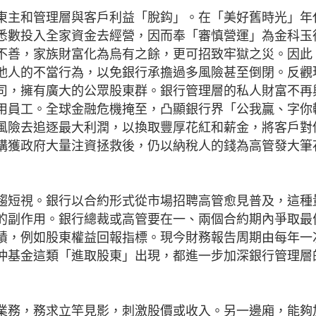
東主和管理層與客戶利益「脫鈎」。在「美好舊時光」年
悉數投入全家資金去經營，因而奉「審慎營運」為金科玉
不善，家族財富化為烏有之餘，更可招致牢獄之災。因此
他人的不當行為，以免銀行承擔過多風險甚至倒閉。反觀
司，擁有廣大的公眾股東群。銀行管理層的私人財富不再
用員工。全球金融危機掩至，凸顯銀行界「公我贏、字你
風險去追逐最大利潤，以換取豐厚花紅和薪金，將客戶對
構獲政府大量注資拯救後，仍以納稅人的錢為高管發大筆
趨短視。銀行以合約形式從市場招聘高管愈見普及，這種
的副作用。銀行總裁或高管要在一、兩個合約期內爭取最
績，例如股東權益回報指標。現今財務報告周期由每年一
沖基金這類「進取股東」出現，都進一步加深銀行管理層
業務，務求立竿見影，刺激股價或收入。另一邊廂，能夠