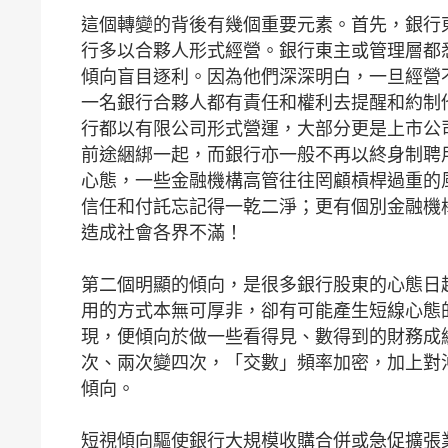
這個轉變的背後有幾個重要元素。首先，銀行
行多以合夥人形式經營。銀行東主或管理層都
傾向盲目逐利。因為他們深深明白，一旦經營
一名銀行合夥人都有責任和權利去提醒和約制
行都以有限公司形式營運，大部分更是上市公
前途綑綁一起，而銀行亦一般不再以終身制聘
心態，一些金融機構高管往往罔顧槓桿過重的
信任和付託忘記得一乾二淨；更有個別金融機
造成社會各界不滿！
第二個明顯的傾向，是很多銀行股東的心態日
用的方式本無可厚非，卻有可能產生短線心態
現，便傾向於做一些看得見、數得到的財務成
次、兩次變四次，「交數」頻率加密，加上對
傾向。
短視傾向驅使銀行大規模收購合併或急促擴張