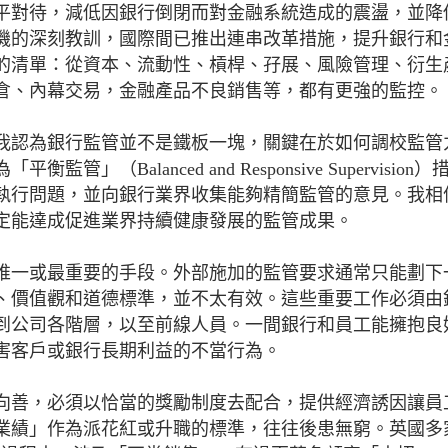
平對待，減低因銀行倒閉而對金融系統造成的震盪，並降
危機的深刻教訓，國際間已推出連串改革措施，提升銀行和
的清單：從資本、流動性、槓桿、孖展、風險管理、衍生
倉、內幕交易，金融產品不良銷售等，都有更強的監控。
我認為銀行監管並不是鐵板一塊，關鍵在於如何調校監管
Balanced and Responsive Supervision）
執行問題，並向銀行業界收集能夠精簡監管的意見。我相
定能達成促進業界持續健康發展的監管成果。
唯一或最重要的手段。外部施加的監管要求通常只能劃下
、價值觀和道德標準，並不太有效。這些重要工作必須由
到公司各階層，以至前線人員。一間銀行和員工能擁抱良
害客戶或銀行長期利益的不當行為。
向善，必須以恰當的獎勵制度去配合，提供經濟誘因讓員
業績」作為派花紅或升職的標準，往往後患無窮。英國多