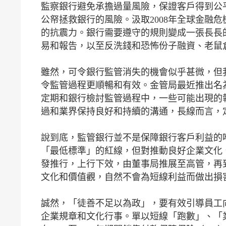
監察銀行避免承擔過量風險，保證客戶得到公
公帑拯救銀行的風險。汲取2008年全球金融
的抗震力。銀行需要遵守的規則變成一張長長
易和報告，以至反洗錢和恐怖份子融資、老鼠
雖然，可令銀行監管消失的機會似乎甚微，但
令監管過程更順暢和有效。金管局最近推出名為「平衡監管」（
定期和銀行檢討監管過程中，一些可能出現的
過和業界保持良好和持續的溝通，長線而言，
說到底，監管銀行並不是保障銀行客戶利益的
「最低標準」的紅線，但對推動良好企業文化
發推行，上行下效，由董事局推展至高管，再
文化和價值觀，自然不會為短線利益而做出損
誠然，「徒善不足以為政」，要有效引導員工
企業規章和文化行事。單以短線「跑數」、「