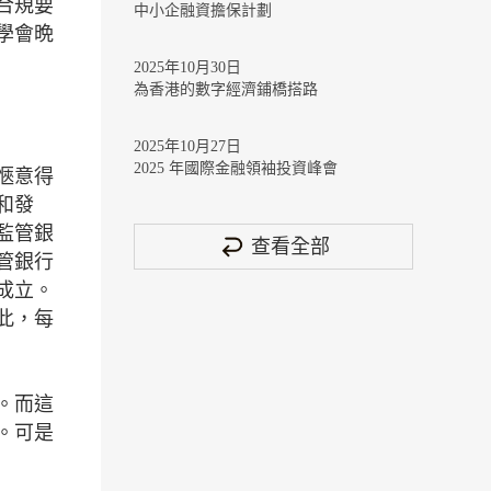
合規要
中小企融資擔保計劃
學會晩
2025年10月30日
為香港的數字經濟鋪橋搭路
2025年10月27日
2025 年國際金融領袖投資峰會
愜意得
和發
監管銀
查看全部
管銀行
成立。
此，每
。而這
。可是