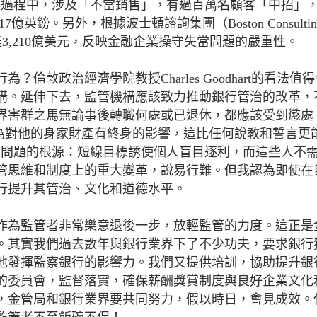
PPI）過程中，涉及「不當銷售」，有過百萬名顧客「中招」
英鎊。另外，根據波士頓諮詢集團（Boston Consultin
總額達3,210億美元，反映金融企業操守失當問題的嚴重性。
敦政治經濟學院教授Charles Goodhart的看法值
構。延伸下去，監管機構應該致力推動銀行管治的改革，
界害群之馬無論事後轉職何處或已退休，都應該受到懲處
的行為對他的身家財產有終身的影響，這比任何說教和誓言更
出問題的根源：短線目標誘使個人盲目逐利，而這些人不
管思維和制度上的重大變革，說易行難。但我認為即使在
行提升其管治、文化和道德水平。
作為監管者非常樂意退後一步，放輕監管的力度。這正是
。其實我們過去數年與銀行業界下了不少功夫，要求銀行
地發揮監察銀行的影響力。我們又提供培訓，協助提升銀
的委員會，監督落實，確保薪酬獎賞制度與良好企業文化
，金管局和銀行業界要共同努力，假以時日，會見成效。