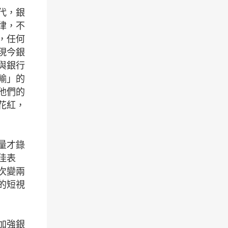
代，銀
律，不
，任何
現今銀
與銀行
輸」的
他們的
花紅，
量才錄
佳表
次變兩
的短視
加強銀