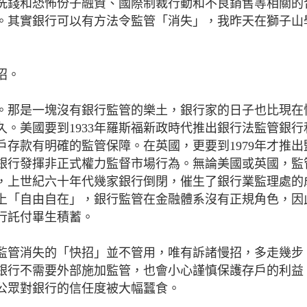
洗錢和恐怖份子融資、國際制裁行動和不良銷售等相關的
。其實銀行可以有方法令監管「消失」，我昨天在獅子山
招。
。那是一塊沒有銀行監管的樂土，銀行家的日子也比現在
。美國要到1933年羅斯福新政時代推出銀行法監管銀行
存款有明確的監管保障。在英國，更要到1979年才推出
銀行發揮非正式權力監督市場行為。無論美國或英國，監
，上世紀六十年代幾家銀行倒閉，催生了銀行業監理處的
上「自由自在」，銀行監管在金融體系沒有正規角色，因
行託付畢生積蓄。
監管消失的「快招」並不管用，唯有訴諸慢招，多走幾步
銀行不需要外部施加監管，也會小心謹慎保護存戶的利益
，公眾對銀行的信任度被大幅蠶食。