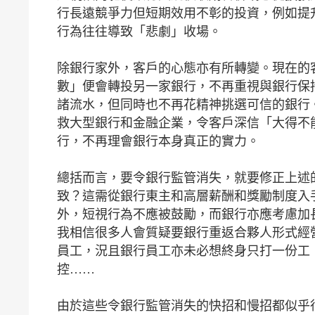
行長遠競爭力但短期效用不彰的投資，例如提
行為往往導致「悲劇」收場。
除銀行家外，客戶的心態亦有所轉變。現在的
數」便會轉投另一家銀行，不再重視與銀行保
諸流水，但同時也不再花精神挑選可信的銀行。
救大型銀行和金融企業，令客戶深信「大得不
行，不再理會銀行本身真正的實力。
總括而言，要令銀行監管消失，就要修正上述
致？這需從銀行東主和高層薪酬和獎勵制度入
外，短視行為不應被鼓勵，而銀行亦應考慮加
我相信很多人會質疑要銀行重返合夥人形式經
員工，況且銀行員工亦未必想終身只打一份工
控……
由於這些令銀行監管消失的快招和慢招都似乎