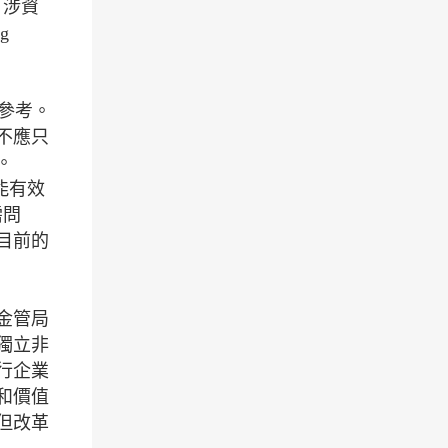
，涉資
g
得參考。
不應只
。
能有效
需問
目前的
金管局
獨立非
行企業
和價值
但改革