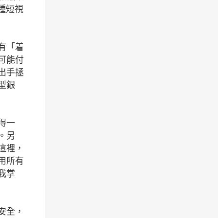
種短視
有「着
可能付
出手拯
型銀
得一
。另
這裡，
用所有
我掌
安全，