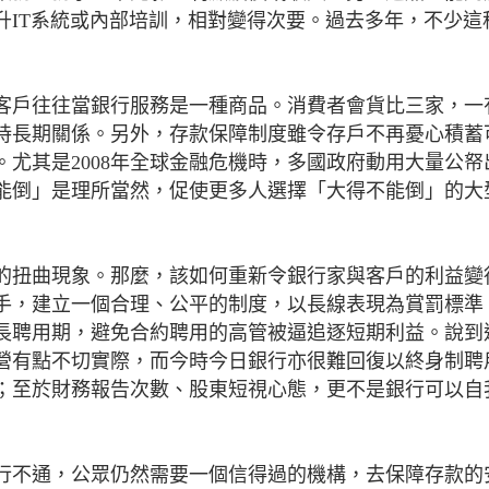
升IT系統或內部培訓，相對變得次要。過去多年，不少這
客戶往往當銀行服務是一種商品。消費者會貨比三家，一
持長期關係。另外，存款保障制度雖令存戶不再憂心積蓄
尤其是2008年全球金融危機時，多國政府動用大量公帑
能倒」是理所當然，促使更多人選擇「大得不能倒」的大
的扭曲現象。那麼，該如何重新令銀行家與客戶的利益變
手，建立一個合理、公平的制度，以長線表現為賞罰標準
長聘用期，避免合約聘用的高管被逼追逐短期利益。說到
營有點不切實際，而今時今日銀行亦很難回復以終身制聘
；至於財務報告次數、股東短視心態，更不是銀行可以自
行不通，公眾仍然需要一個信得過的機構，去保障存款的