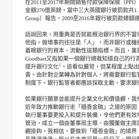
在2011至2017年期間銷售付款保障保險（
金額270億英鎊，當中三大英國銀行被罰款共1.17億
Group）報告，2009至2016年銀行被罰款
話說回來，用重典是否就能根治銀行界的不當行為？倫
他指，做壞事的往往是「人」，而非銀行或機
着眼銀行的資本、流動性這類指標。而且，業
Goodhart又指如果一個銀行總裁知道自己
1
提升銀行文化
。這看似嚴苛，但某程度上點
責。由針對企業轉為針對個人，將需要銀行監
制度下，銀行監管者都應該採取主動，要求銀
如果銀行願意並能提升企業文化和價值觀，我
近年致力推動銀行走「穩善金融」之道的原因
執行董事要更投入和提升裝備，令他們更有效
管治，成立一個由董事局主導、由獨董做主席
觀掛鈎。我相信，要做到「穩善金融」的境界