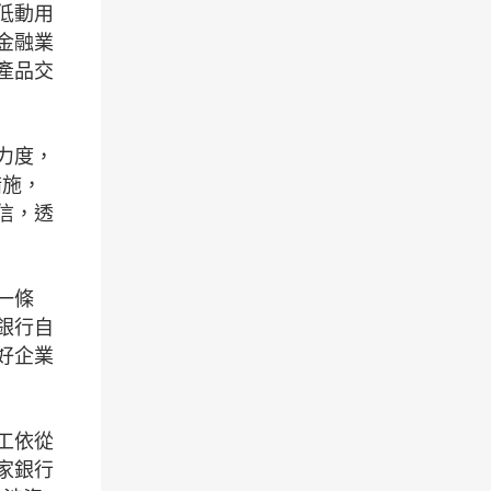
低動用
金融業
產品交
力度，
措施，
信，透
一條
銀行自
好企業
工依從
家銀行