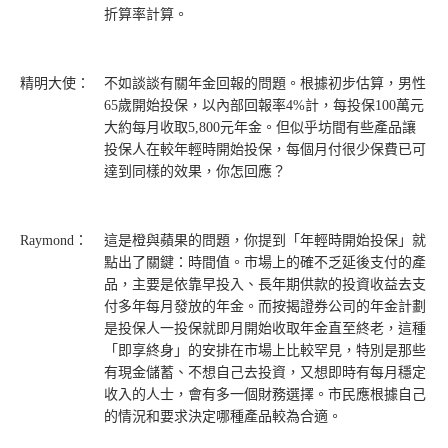
折算率計算。
精明大使：
不如談談有關年金回報的問題。根據初步估算，男性
65歲開始投保，以內部回報率4%計，每投保100萬元
大約每月收取5,800元年金。但似乎坊間有些產品讓
投保人在較年輕時開始投保，每個月付很少保費已可
達到同樣的效果，你怎回應？
Raymond：
這是橙與蘋果的問題，你提到「年輕時開始投保」就
點出了關鍵：時間值。市場上的確不乏延後支付的產
品，主要是依靠早投入、長年期供款的投資收益去支
付多年每月發放的年金。而按揭證券公司的年金計劃
是投保人一投保就即月開始收取年金直至終老，這種
「即享終身」的安排在市場上比較罕見，特別是那些
有現金儲蓄、不想自己去投資，又想即時有每月穩定
收入的人士，會有多一個財務選擇。市民應根據自己
的情況和要求決定哪種產品較為合適。