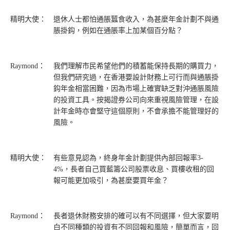
精明大使：
退休人士都怕通脹蠶食收入，為甚麼年金計劃不與通
脹掛鈎，例如在通脹率上加某個百分點？
Raymond：
我們理解市民希望他們的積蓄能保持長期的購買力，
但我們研究過，在香港要設計財務上可行而與通脹掛
鈎年金相當困難，因為市場上確實缺乏對沖通脹風險
的投資工具。按揭證券公司向來重視風險管理，在設
計年金時亦會堅守這個原則，不會承擔不能管理好的
風險。
精明大使：
有些意見認為，終身年金計劃提供內部回報率3-
4%，長者自己買藍籌公司股票收息、買樓收租的回
報可能更加吸引，為甚麼要買年金？
Raymond：
長者退休財務安排的確可以有不同選擇，但大家要明
白不同種類的投資有不同回報和風險，簡單而言，回