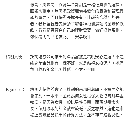
報高、風險高。終身年金計劃是一種低風險的選擇，
回報夠穩定，無需承受資產價格變化的風險和管理資
產的壓力，而且保證長攞長有，比較適合穩陣的長
者。我建議長者先清楚了解各種投資選項的風險和條
款，看看是否符合自己的理財需要，做好退休規劃，
做個精明的「老友記」，安享晚年！
精明大使：
按揭證券公司推出的產品當然是精明安心之選！不過
終身年金計劃有一樣不好，就是歧視女投保人。她們
每月收取年金比男性低，不太公平啊！
Raymond：
精明大使你誤會了。計劃的內部回報率，不論男女都
會定於同一水平。至於為何女性投保人收取每月年金
較低，是因為女性一般比男性長壽，而預期壽命愈
長，每月收取的年金就會較低，反之亦然，這也是市
場上壽險產品通用的計算方法，並不存在歧視女性。