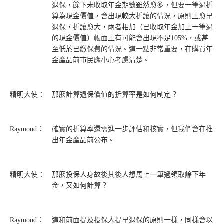
退保，餘下未收取年金期數雖然愈多，但要一筆過折
算為現金價值，會出現較大折讓的情況，原則上愈早
退保，折讓愈大，兩者相加（已收取年金加上一筆過
的現金價值）帳面上有可能會出現不足105%，或甚
至低於已繳保費的情況。這一點非常重要，在購買年
金產品前市民應小心考慮清楚。
精明大使：
那麼計算退保價值的折算率是如何制定？
Raymond：
確實的折算率還需進一步評估和核實，但我們會在推
出年金產品前公布。
精明大使：
那麼投保人身故後其後人想馬上一筆過領取餘下年
金，又如何計算？
Raymond：
這和前面提及投保人提早退保的原則一樣，同樣會以