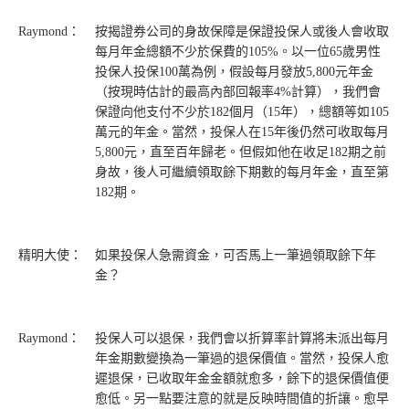
Raymond：
按揭證券公司的身故保障是保證投保人或後人會收取
每月年金總額不少於保費的105%。以一位65歲男性
投保人投保100萬為例，假設每月發放5,800元年金
（按現時估計的最高內部回報率4%計算），我們會
保證向他支付不少於182個月（15年），總額等如105
萬元的年金。當然，投保人在15年後仍然可收取每月
5,800元，直至百年歸老。但假如他在收足182期之前
身故，後人可繼續領取餘下期數的每月年金，直至第
182期。
精明大使：
如果投保人急需資金，可否馬上一筆過領取餘下年
金？
Raymond：
投保人可以退保，我們會以折算率計算將未派出每月
年金期數變換為一筆過的退保價值。當然，投保人愈
遲退保，已收取年金金額就愈多，餘下的退保價值便
愈低。另一點要注意的就是反映時間值的折讓。愈早