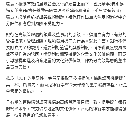
職責。穩健有效的風險管治文化必須自上而下，因此董事(特別是
獨立董事)有責任挑戰高級管理層的建議和決定。董事要有效履行
職責，必須勇於提出尖銳的問題，確保在作出重大決定的過程中充
分評估和考慮到風險承受能力。
銀行在高級管理層的領導及董事局的引領下，須建立有力、有效的
管控措施，管理風險，規範職員操守與行為。就此而言，銀行不僅
要訂立周全的規則，還要制訂適當的獎勵制度，消除職員無視風險
或不當作為的誘因。獎勵制度體現機構的企業文化與價值觀，而要
引導機構塑造及培育適當的文化與價值觀，作為最高領導層的董事
局責無旁貸。
鑑於「3C」的重要性，金管局採取了多項措施，協助認可機構提升
其「3C」的實力，而香港銀行學會今天舉辦的董事發展課程，正是
金管局的舉措之一。
只有當監管機構與認可機構的高級管理層目標一致，携手提升銀行
的管治水平，致力倡導適當的文化價值，香港的銀行業才能穩健發
展，得到客戶的信賴和尊重。