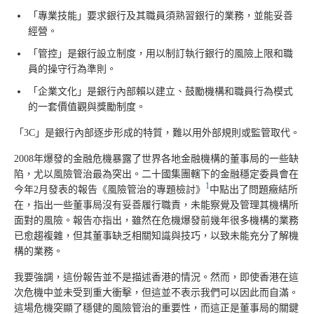
「專業技能」要求銀行及其職員須熟習銀行的業務，並能妥善
經營。
「管控」是銀行設立制度，用以制訂執行銀行的風險上限和職
員的操守行為準則。
「企業文化」是銀行內部賴以建立、鼓勵機構和職員行為模式
的一套價值觀與獎勵制度。
「3C」是銀行內部逐步形成的特質，難以用外部規則或監管取代。
2008年爆發的金融危機暴露了世界各地金融機構的董事局的一些缺
陷，尤以風險管治最為突出。二十國集團轄下的金融穩定委員會在
1
今年2月發表的報告《風險管治的專題檢討》
中點出了問題癥結所
在，指出一些董事局沒有妥善履行職責，未能察覺及管理其機構所
面對的風險。報告亦指出，雖然在危機爆發前幾年很多機構的業務
已愈趨複雜，但其董事缺乏相關知識與技巧，以致未能充分了解機
構的業務。
我要強調，這份報告並不是描述香港的情況。然而，即使香港在這
次危機中並未受到重大衝擊，但這並不表示我們可以因此而自滿。
這場危機突顯了穩健的風險管治的重要性，而這正是董事局的關鍵