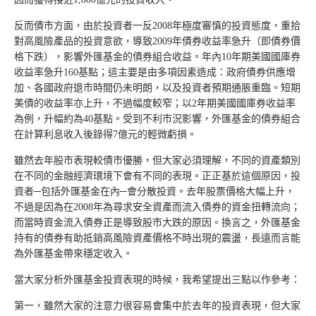
反而債市方面，由於投資者一反2008年極度審慎的投資態度，重拾
對高風險產品的投資意欲，導致2009年債券收益率急升（即債券價
格下跌），影響外匯基金的債券組合收益。年內10年期美國國庫券
收益率急升160基點；這主要是由多項因素造成：政府債券供應增
加、各國政府退市時間仍未明朗，以及投資者預期通脹重臨。短期
美債的收益率亦上升，不過幅度較窄；以2年期美國國庫券收益率
為例，升幅約為40基點。受到不利市況影響，外匯基金的債券組合
在計算利息收入後錄得7億元的輕微虧損。
雖然去年股市表現較債市優勝，但大家必須理解，不同的資產類別
在不同的金融經濟環境下會有不同的表現。正正基於這個原因，投
資者─包括外匯基金在內─會分散投資。去年股票價格大幅上升，
不過是因為在2008年為尋求安全資產而流入債券的資金扭轉流向；
而當時資金流入債券正是導致股市大跌的原因。換言之，外匯基金
持有的債券有助抵銷高風險資產價格不時出現的震盪，長遠而言能
為外匯基金帶來穩定收入。
當大家分析外匯基金投資表現的時候，我希望提出三點以作參考：
第一，雖然大家的注意力很容易會集中於去年的投資表現，但大家