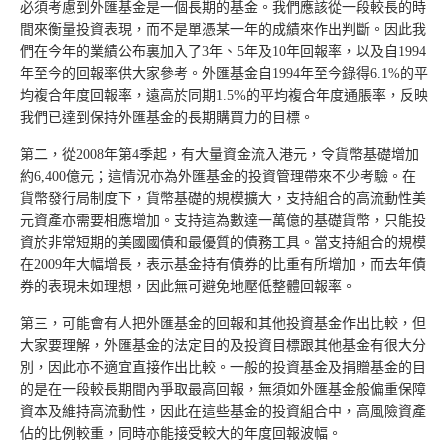
必須考慮到外匯基金是一個長期的基金。我們應該從一段較長的時
間來衡量投資表現，而不是單憑某一年的成績來作出判斷。因此我
們在今年的業績公布裏加入了3年、5年及10年回報率，以及自1994
年至今的回報率供大家參考。外匯基金自1994年至今錄得6.1%的平
均複合年度回報率，遠高於同期1.5%的平均複合年度通脹率，反映
我們已達到保持外匯基金的長期購買力的目標。
第二，從2008年第4季起，有大量資金流入港元，令貨幣基礎增加
約6,400億元；這情況亦為外匯基金的投資管理帶來不少考驗。在
貨幣發行局制度下，貨幣基礎的規模擴大，支持組合的高流動性美
元資產亦需要相應增加。支持這為數達一萬億的基礎貨幣，只能投
資於非常短期的美國國債和最優質的債務工具。當支持組合的規模
在2009年大幅增長，表示基金持有債券的比重有所增加，而去年債
券的表現未如理想，因此無可避免地壓低整體回報率。
第三，可能會有人把外匯基金的回報和其他投資基金作出比較，但
大家要理解，外匯基金的法定目的及投資目標跟其他基金有很大分
別，因此亦不適宜直接作出比較。一般的投資基金及捐贈基金的目
的是在一段較長期間內爭取最高回報，無須如外匯基金般偏重保障
資本及維持高流動性，因此在這些基金的投資組合中，高風險資產
佔的比例較重，同時亦能接受較大的年度回報波幅。