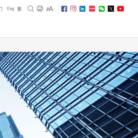
Eng
们
繁