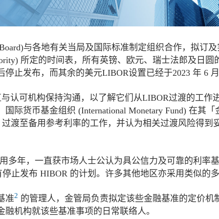
tability Board)与各地有关当局及国际标准制定组织合
ct Authority) 所定的时间表，所有英镑、欧元、瑞士法郎
后停止发布，而其余的美元LIBOR设置已经于2023 年 6 
一直与认可机构保持沟通，以了解它们从LIBOR过渡的工
International Monetary Fund) 在其「金融体系评
LIBOR 过渡至备用参考利率的工作，并认为相关过渡风险得
界沿用多年，一直获市场人士公认为具公信力及可靠的利率基准
没有停止发布 HIBOR 的计划。许多其他地区亦采用类似
2
基准
的管理人，金管局负责拟定该些金融基准的定价机
金融机构就该些基准事项的日常联络人。