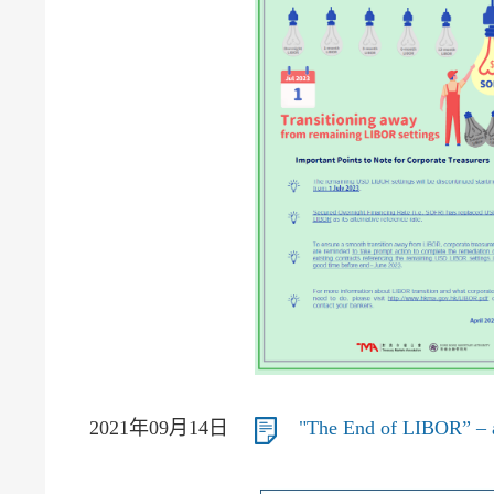
2021年09月14日
"The End of LIBOR” – 