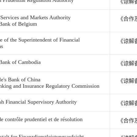
n Prudential Regulation Authority
《谅解
 Services and Markets Authority
《合作
 Bank of Belgium
e of the Superintendent of Financial
《谅解
ns
 Bank of Cambodia
《谅解
e's Bank of China
《谅解
nking and Insurance Regulatory Commission
h Financial Supervisory Authority
《谅解
de contrôle prudentiel et de résolution
《合作
talt fur Finanzdienstleistungsaufsicht