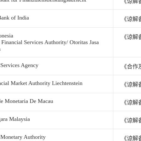
《谅解
ank of India
《谅解
onesia
《谅解
 Financial Services Authority/ Otoritas Jasa
n
 Services Agency
《合作
cial Market Authority Liechtenstein
《谅解
de Monetaria De Macau
《谅解
ara Malaysia
《谅解
 Monetary Authority
《谅解