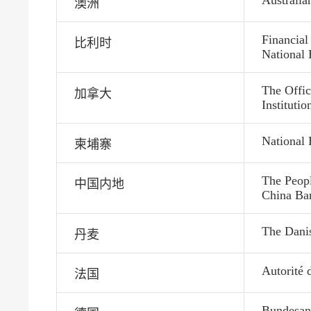
Australia
澳洲
Financial
比利时
National
The Offic
加拿大
Institutio
National
柬埔寨
The Peopl
中国内地
China Ba
The Danis
丹麦
Autorité 
法国
Bundesans