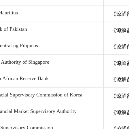
auritius
《谅解
k of Pakistan
《谅解
ntral ng Pilipinas
《谅解
Authority of Singapore
《谅解
h African Reserve Bank
《谅解
ncial Supervisory Commission of Korea
《谅解
ancial Market Supervisory Authority
《谅解
l Supervisory Commission