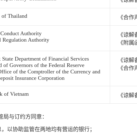
《谅解
 of Thailand
《合作
 Conduct Authority
《谅解
l Regulation Authority
《附属
State Department of Financial Services
《谅解
 of Governors of the Federal Reserve
《合作
ffice of the Comptroller of the Currency and
eposit Insurance Corporation
k of Vietnam
《谅解
管局与订约方同意：
息，以协助监管在两地均有营运的银行；