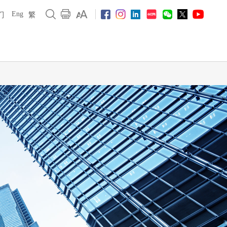
Eng
们
繁