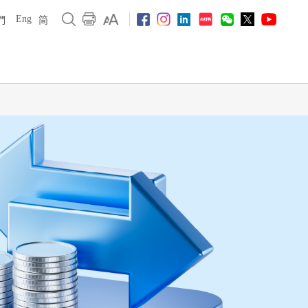
Eng
們
简