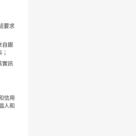
結要求
來自銀
料；
核實訊
和信用
個人和