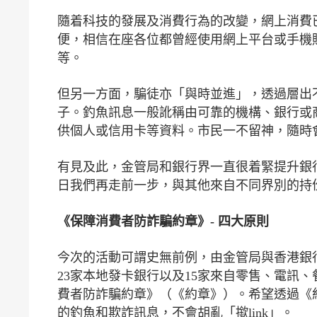
隨着科技的發展及消費行為的改變，網上消費已
便，相信在座各位都曾經使用網上平台或手機
等。
但另一方面，騙徒亦「與時並進」，透過層出
子。釣魚訊息一般訛稱由可靠的機構、銀行或
供個人或信用卡等資料。市民一不留神，隨時
有見及此，金管局和銀行界一直很着緊提升銀
日我們再走前一步，與其他來自不同界別的持
《保障消費者防詐騙約章》- 四大原則
今次的活動可謂史無前例，由金管局與香港銀
23家本地發卡銀行以及15家來自零售、電訊
費者防詐騙約章》（《約章》）。希望透過《
的釣魚和欺詐訊息，不會胡亂「撳link」。