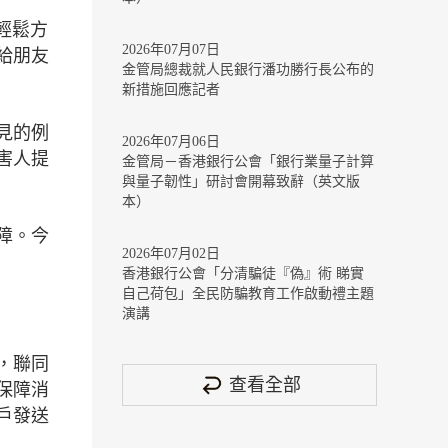
輕鬆方
2026年07月07日
給朋友
金管局總裁就人民銀行潘功勝行長公布的
新措施回應記者
見的例
2026年07月06日
害人提
金管局－香港銀行公會「銀行業量子計算
與量子韌性」研討會開幕致辭（英文版
本）
障。今
2026年07月02日
香港銀行公會「分清騙徒『偽』術 睇實
自己荷包」全民防騙教育工作啟動禮主題
演講
，聯同
查看全部
保障消
戶發送