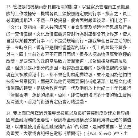
13. 管控是指機構內部具備相關的制度，以監察及管理員工承擔風
險的工作或操守。機構各員工須按照既定規則行事。換言之，員工
必須循規蹈矩，不然一旦被揭發，便會面對嚴重後果。相比之下，
「文化」泛指由一群人共同認可，並會影響及塑造他們思想及行為
的一套價值觀。文化及價值觀通常對行為對錯都會有所界定，使人
自發以某種方式行事，而不是受規範而行。讓我舉個日常生活的例
子。今時今日，香港已是個相當整潔的城市，街上的垃圾不算多，
與三、四十年前的市容不可同日而語。很多人認為這個廣受歡迎的
改變，是要歸功於政府當局致力清潔街道，加緊檢控及懲罰垃圾
蟲。但這只是小部分的原因，我認為最主要的，是價值觀的改變。
現在大多數香港市民，都不會在街頭亂拋垃圾，並不是因為他們怕
被衛生督察捉到，而是因為他們認同要保持街道清潔。這種文化或
價值觀的轉變，是結合教育年輕一代及港府於上世紀七十年代推行
「清潔香港」運動的成果。否則，即使我們增聘多十倍的衛生督察
及清道夫，香港的街道肯定仍會污糟邋遢。
14. 我上面已解釋過具備專業技能以及良好管控制度對建立世界級
國際金融服務的重要性。我認為金融機構及從業員秉持正確的價值
觀，以維護使用香港金融服務的客戶的利益，是同樣重要，甚至更
為重要。大家或會記得在電影《華爾街》(《Wall Street》)中，主