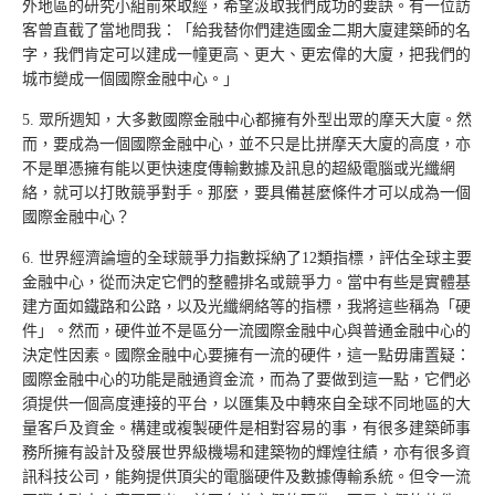
外地區的研究小組前來取經，希望汲取我們成功的要訣。有一位訪
客曾直截了當地問我：「給我替你們建造國金二期大廈建築師的名
字，我們肯定可以建成一幢更高、更大、更宏偉的大廈，把我們的
城市變成一個國際金融中心。」
5. 眾所週知，大多數國際金融中心都擁有外型出眾的摩天大廈。然
而，要成為一個國際金融中心，並不只是比拼摩天大廈的高度，亦
不是單憑擁有能以更快速度傳輸數據及訊息的超級電腦或光纖網
絡，就可以打敗競爭對手。那麼，要具備甚麼條件才可以成為一個
國際金融中心？
6. 世界經濟論壇的全球競爭力指數採納了12類指標，評估全球主要
金融中心，從而決定它們的整體排名或競爭力。當中有些是實體基
建方面如鐵路和公路，以及光纖網絡等的指標，我將這些稱為「硬
件」。然而，硬件並不是區分一流國際金融中心與普通金融中心的
決定性因素。國際金融中心要擁有一流的硬件，這一點毋庸置疑：
國際金融中心的功能是融通資金流，而為了要做到這一點，它們必
須提供一個高度連接的平台，以匯集及中轉來自全球不同地區的大
量客戶及資金。構建或複製硬件是相對容易的事，有很多建築師事
務所擁有設計及發展世界級機場和建築物的輝煌往績，亦有很多資
訊科技公司，能夠提供頂尖的電腦硬件及數據傳輸系統。但令一流