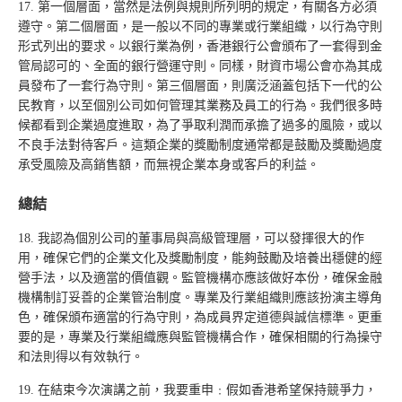
17. 第一個層面，當然是法例與規則所列明的規定，有關各方必須
遵守。第二個層面，是一般以不同的專業或行業組織，以行為守則
形式列出的要求。以銀行業為例，香港銀行公會頒布了一套得到金
管局認可的、全面的銀行營運守則。同樣，財資市場公會亦為其成
員發布了一套行為守則。第三個層面，則廣泛涵蓋包括下一代的公
民教育，以至個別公司如何管理其業務及員工的行為。我們很多時
候都看到企業過度進取，為了爭取利潤而承擔了過多的風險，或以
不良手法對待客戶。這類企業的獎勵制度通常都是鼓勵及獎勵過度
承受風險及高銷售額，而無視企業本身或客戶的利益。
總結
18. 我認為個別公司的董事局與高級管理層，可以發揮很大的作
用，確保它們的企業文化及獎勵制度，能夠鼓勵及培養出穩健的經
營手法，以及適當的價值觀。監管機構亦應該做好本份，確保金融
機構制訂妥善的企業管治制度。專業及行業組織則應該扮演主導角
色，確保頒布適當的行為守則，為成員界定道德與誠信標準。更重
要的是，專業及行業組織應與監管機構合作，確保相關的行為操守
和法則得以有效執行。
19. 在結束今次演講之前，我要重申﹕假如香港希望保持競爭力，