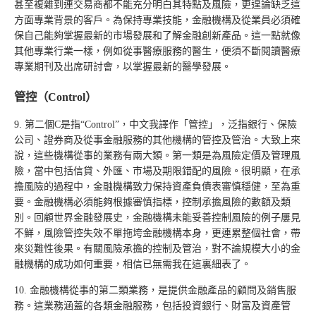
甚至複雜到連交易商都不能充分明白其特點及風險，更遑論缺乏這
方面專業背景的客戶。為保持專業技能，金融機構及從業員必須確
保自己能夠掌握最新的市場發展和了解金融創新產品。這一點就像
其他專業行業一樣，例如從事醫療服務的醫生，便須不斷閱讀醫療
專業期刊及出席研討會，以掌握最新的醫學發展。
管控（Control）
9. 第二個C是指“Control”，中文我譯作「管控」，泛指銀行、保險
公司、證券商及從事金融服務的其他機構的管控及管治。大致上來
說，這些機構從事的業務有兩大類。第一類是為風險定價及管理風
險，當中包括信貸、外匯、市場及期限錯配的風險。很明顯，在承
擔風險的過程中，金融機構致力保持資產負債表審慎穩健，至為重
要。金融機構必須能夠根據審慎指標，控制承擔風險的數額及類
別。回顧世界金融發展史，金融機構未能妥善控制風險的例子屢見
不鮮，風險管控失效不單拖垮金融機構本身，更連累整個社會，帶
來災難性後果。有關風險承擔的控制及管治，對不論規模大小的金
融機構的成功如何重要，相信已無需我在這裏細表了。
10. 金融機構從事的第二類業務，是提供金融產品的顧問及銷售服
務。這業務涵蓋的各類金融服務，包括投資銀行、財富及資產管