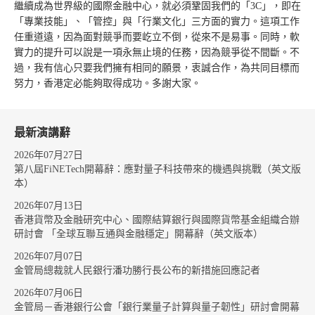
繼續成為世界級的國際金融中心，就必須鞏固我們的「3C」，即在
「專業技能」、「管控」與「行業文化」三方面的實力。這項工作
任重道遠，因為面對競爭而要屹立不倒，從來不是易事。同時，軟
實力的提升可以說是一項永無止境的任務，因為競爭從不間斷。不
過，我有信心只要我們擁有相同的願景，衷誠合作，為共同目標而
努力，香港定必能夠取得成功。多謝大家。
最新演講辭
2026年07月27日
第八屆FiNETech開幕辭：應對量子科技帶來的機遇與挑戰（英文版
本）
2026年07月13日
香港貨幣及金融研究中心、國際結算銀行與國際貨幣基金組織合辦
研討會 「全球互聯互通與金融穩定」開幕辭（英文版本）
2026年07月07日
金管局總裁就人民銀行潘功勝行長公布的新措施回應記者
2026年07月06日
金管局－香港銀行公會「銀行業量子計算與量子韌性」研討會開幕