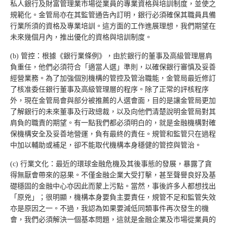
私人銀行及財富管理業市場從業員的專業資格與培訓制度，並使之
規範化。金管局亦在其監管通告內訂明，銀行必須確保其職員具備
行業所須的資格及專業培訓。這方面的工作進展理想，我們期望在
未來幾個月內，推出優化的資格與培訓制度。
(b) 管控：根據《銀行業條例》，由於銀行的董事及高級管理層肩
負重任，他們必須符合「適當人選」準則，以確保銀行審慎及妥善
經營業務。為了加強個別機構的管控及管治職能，金管局最近修訂
了核准委任銀行董事及高級管理層的程序。除了正常的評核程序
外，現在金管局會與部分被推薦的人選會面，目的是讓金管局更加
了解銀行的未來董事及行政總裁，以及向他們清楚說明金管局對其
肩負的職責的期望。有一點我們都必須明白的，就是金融機構對確
保機構安全及妥善地營運，負有最終的責任。規管和監管只在過程
中加以輔助或補足，卻不能取代機構本身穩健的管控與管治。
(c) 行業文化：最近的環球金融危機及其後事態的發展，暴露了貪
得無厭會帶來的惡果。不僅金融企業大受打擊，甚至聲譽良好及基
礎穩固的金融中心亦因此而蒙上污點。當然，事後許多人都想找出
「原兇」；很明顯，機構本身要負主要責任，規管不足和監管失效
亦是原因之一。不過，我認為如果要減低同類事件再次發生的機
會，我們必須解決一個基本問題，這就是金融企業及市場從業員的