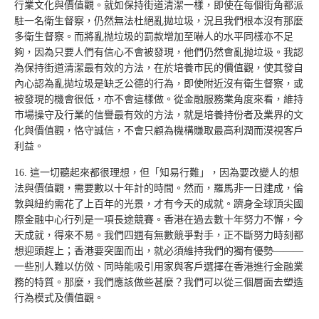
行業文化與價值觀。就如保持街道清潔一樣，即使在每個街角都派
駐一名衛生督察，仍然無法杜絕亂拋垃圾，況且我們根本沒有那麼
多衛生督察。而將亂抛垃圾的罰款增加至嚇人的水平同樣亦不足
夠，因為只要人們有信心不會被發現，他們仍然會亂抛垃圾。我認
為保持街道清潔最有效的方法，在於培養市民的價值觀，使其發自
內心認為亂拋垃圾是缺乏公德的行為，即使附近沒有衛生督察，或
被發現的機會很低，亦不會這樣做。從金融服務業角度來看，維持
市場操守及行業的信譽最有效的方法，就是培養持份者及業界的文
化與價值觀，恪守誠信，不會只顧為機構賺取最高利潤而漠視客戶
利益。
16. 這一切聽起來都很理想，但「知易行難」，因為要改變人的想
法與價值觀，需要數以十年計的時間。然而，羅馬非一日建成，倫
敦與紐約需花了上百年的光景，才有今天的成就。躋身全球頂尖國
際金融中心行列是一項長途競賽。香港在過去數十年努力不懈，今
天成就，得來不易。我們四週有無數競爭對手，正不斷努力時刻都
想迎頭趕上；香港要突圍而出，就必須維持我們的獨有優勢———
一些別人難以仿傚、同時能吸引用家與客戶選擇在香港進行金融業
務的特質。那麼，我們應該做些甚麼？我們可以從三個層面去塑造
行為模式及價值觀。