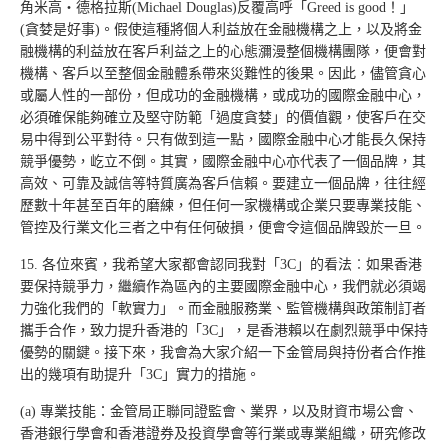
角米高‧德格拉斯(Michael Douglas)反覆高呼「Greed is good！」
(貪婪是好事)。假使這種將個人利益放在金融機構之上，以及將金
融機構的利益放在客戶利益之上的心態瀰漫整個機構團隊，便會對
機構、客戶以至整個金融體系帶來災難性的後果。因此，儘管貪心
或屬人性的一部份，但成功的金融機構，或成功的國際金融中心，
必須確保能夠確立及堅守防範「過度貪婪」的價值觀，使客戶在交
易中得到公平對待。只有做到這一點，國際金融中心才能長久保持
競爭優勢，屹立不倒。其實，國際金融中心亦代表了一個品牌，其
高效、可靠及誠信等特質廣為客戶信賴。要建立一個品牌，往往經
歷數十年甚至百年的磨練，但任何一家機構或企業只要專業技能、
管控及行業文化三者之中有任何破損，便會令這個品牌毀於一旦。
15. 各位來賓，我希望大家都會認同我對「3C」的看法︰如果香港
要保持競爭力，繼續作為區內的主要國際金融中心，我們就必須竭
力強化我們的「軟實力」。而金融服務業、監管機構與政策制訂者
攜手合作，致力提升香港的「3C」，是香港賴以在劇烈競爭中保持
優勢的關鍵。接下來，我會為大家介紹一下金管局與持份者合作推
出的幾項有助提升「3C」實力的措施。
(a) 專業技能：金管局正聯同證監會、業界，以及財資市場公會、
香港銀行學會和香港證券及投資學會等行業或專業組織，研究修改