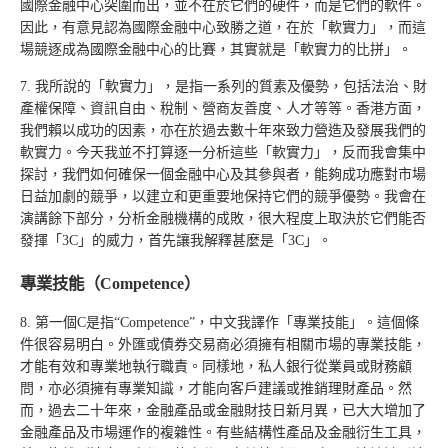
國際金融中心突圍而出，並不在於它們的硬件，而是它們的軟件。
因此，有意見認為國際金融中心致勝之道，在於「軟實力」，而這
場競逐成為國際金融中心的比賽，其實就是「軟實力的比拼」。
7. 我所說的「軟實力」，是指一系列的質素及優勢，包括法治、財
產權保障、資訊自由、稅制、營商友善度、人才等等。香港方面，
我們賴以成功的因素，亦在於過去數十年來致力營造及發展我們的
軟實力。今天我並不打算逐一分析這些「軟實力」，反而我會集中
探討，我們如何確保一個金融中心及其參與者，能夠成功應對市場
日益加劇的競爭，以建立和更重要地保持它們的競爭優勢。我會在
演講餘下部分，分析金融機構的成敗，很大程度上取決於它們能否
發揮「3C」的威力，首先讓我解釋甚麼是「3C」。
專業技能（Competence）
8. 第一個C是指“Competence”，中文我譯作「專業技能」。這個條
件很容易明白。外匯或債券交易商必須擁有相關市場的專業技能，
才能有效和專業地執行職責。同樣地，私人銀行從業員或財務顧
問，亦必須擁有專業知識，才能向客戶建議或推銷理財產品。然
而，過去二十年來，金融產品或金融財技日新月異，已大大增加了
金融產品及市場運作的複雜性。有些結構性產品及金融衍生工具，