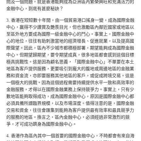
問及一個問題，就是香港能夠成為亞洲區內繁榮興旺和充滿活力的
金融中心，到底有甚麼秘訣？
3. 香港在短短數十年間，由一個貿易港口搖身一變，成為國際金融
中心，贏得不少讚賞及艷羨目光，但也激勵區內鄰近國家或地區以
至區外地方要成為國際一級金融中心的鬥心。事實上，國際金融中
心的地位，往往有助刺激當地的經濟增長、促進就業，以及提高國
際聲望。因此，區內不少城市都積極部署，期望能夠成為國際金融
中心。但期望歸期望，要令期望成真，很多地區都會感到這個目標
極具挑戰性。這是因為顧名思義，「國際金融中心」不單要在本土
地區為客戶提供服務，更要吸引到龐大的腹地或周邊地區的金融業
務和資金流，亦即要服務其他地區的客戶，或促成跨境交易。這是
一個極大的挑戰。因為這個過程需要持續提供水平一致和高效率的
金融服務，才得以在國際金融業務上保持競爭力。事實上，只有少
數地區能夠取得成功，成為國際金融中心，原因是國際金融中心都
必須具備所謂臨界規模，以及市場深度。值得注意的是，國際金融
交易和資金，往往會匯集到能夠為客戶提供最有效率和最具競爭力
的服務的地區。換言之，區內金融中心，必須經過非常激烈的競
爭，才可成功躋身為國際金融中心。
4. 香港作為區內其中一個首要的國際金融中心，不時都會有來自海