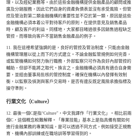
理，以及經紀業務等。由於這些金融機構提供金融產品的顧問或推
廣及分銷服務，因此它們自身的資產負債表並沒有承受風險。但管
控及管治對第二類金融機構的重要性並不亞於第一類，原因是這些
金融機構必須本着公平對待客戶的原則，在提供意見及銷售產品
時，顧及客戶的利益。同樣地，大家都目睹過很多因銷售過程缺乏
管控，而導致向客戶不當銷售金融產品的例子。
11. 我在這裡希望強調的是，良好的管控及管治制度，只能由金融
機構管理層以從上而下的方式建立。不論金融監管規例如何完善，
或監管機構如何努力執行職務，外部監察只可作為良好內部管控的
輔助，但卻不能將之取代。換言之，金融機構必須具有適合自身需
要，並經由董事局批核的管控制度，確保在機構以內發揮有效制
衡，以監察及偵測與客戶交易時，是否有違反既定風險承擔指標及
操守準則。
行業文化（Culture）
12. 最後一個C是指“Culture”，中文我譯作「行業文化」。相比前兩
個C，這個概念較難解釋。「專業技能」基本上是指具備有關如何
進行金融業務的專業知識，是可以透過不同方式，例如接受正規教
育、機構內部訓練或在職培訓等學習得到的。