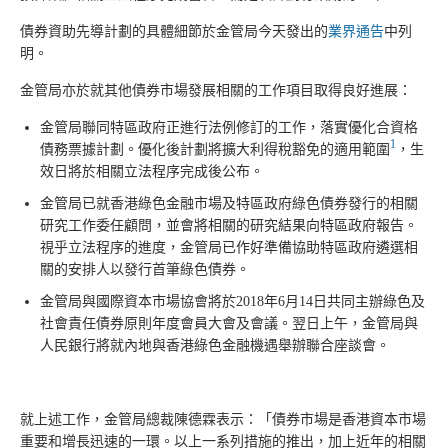
債券資助先導計劃的具體細節於金管局今天發出的
業界通告
中列
明。
金管局亦於就其他債券市場發展相關的工作項目取得良好進展：
金管局聯同特區政府正進行法例修訂的工作，落實優化合資格
1
債務票據計劃。優化後計劃將擴大利得稅豁免的適用範圍
，生
效日將於相關立法程序完成後公布。
金管局已就香港綠色金融市場及特區政府綠色債券發行的相關
研究工作委任顧問，並會將相關的研究結果向特區政府報告。
視乎立法程序的進度，金管局已作好準備協助特區政府遴選相
關的安排人以發行首筆綠色債券。
金管局與國際資本市場協會將於2018年6月14日共同主辦綠色及
社會責任債券原則年度會員大會及會議。翌日上午，金管局與
人民銀行將就內地與香港綠色金融機遇舉辦聯合座談會。
就上述工作，金管局總裁陳德霖表示：「債券市場是香港資本市場
重要和增長迅速的一環。以上一系列措施的推出，加上近年的相關