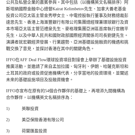
公共及私營企業的嘉賓參與。其中包括（以機構英文名稱排序）阿
斯塔納國際金融中心總督Kairat Kelimbetov先生、加拿大養老基金
投資公司亞太區主管金秀咿女士、中電控股執行董事及財務總裁彭
達思先生、香港上海滙豐銀行有限公司集團總經理兼環球銀行及資
本市場亞太區主管范禮泉先生、麥格理集團亞洲區首席執行官魏平
先生，以及中華人民共和國財政部國際經濟關係司司長劉健先生。
演講者就宏觀經濟發展、行業趨勢、亞洲基礎設施融資的機遇和挑
戰交換了意見，並探討香港在其中的關鍵角色。
IFFO在AFF Deal Flow環球投資項目對接會上舉辦了基礎設施投資
推廣活動，並邀請了來自孟加拉國、匈牙利、伊朗、哈薩克斯坦和
土耳其的政府或投資促進機構代表，分享當地的投資環境，並闡述
未來的基礎設施項目及投融資機會。
IFFO亦宣布在原有的54個合作夥伴的基礎上，再增添九間機構為
合作夥伴，以機構英文名稱排序為：
1) 英聯投資
2) 美亞保險香港有限公司
3) 荷蘭匯盈投資