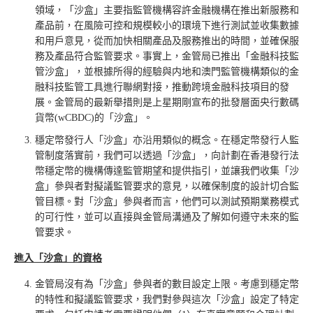
領域，「沙盒」主要指監管機構容許金融機構在推出新服務和
產品前，在風險可控和規模較小的環境下進行測試並收集數據
和用戶意見，從而加快相關產品及服務推出的時間，並確保服
務及產品符合監管要求。事實上，金管局已推出「金融科技監
管沙盒」，並根據所得的經驗與内地和澳門監管機構類似的金
融科技監管工具進行聯網對接，推動跨境金融科技項目的發
展。金管局的最新舉措則是上星期剛宣布的批發層面央行數碼
貨幣(wCBDC)的「沙盒」。
穩定幣發行人「沙盒」亦沿用類似的概念。在穩定幣發行人監
管制度落實前，我們可以透過「沙盒」，向計劃在香港發行法
幣穩定幣的機構傳達監管期望和提供指引，並讓我們收集「沙
盒」參與者對擬議監管要求的意見，以確保制度的設計切合監
管目標。對「沙盒」參與者而言，他們可以測試預期業務模式
的可行性，並可以直接與金管局溝通及了解如何遵守未來的監
管要求。
進入「沙盒」的資格
金管局沒有為「沙盒」參與者的數目設定上限。考慮到穩定幣
的特性和擬議監管要求，我們對參與這次「沙盒」設定了特定