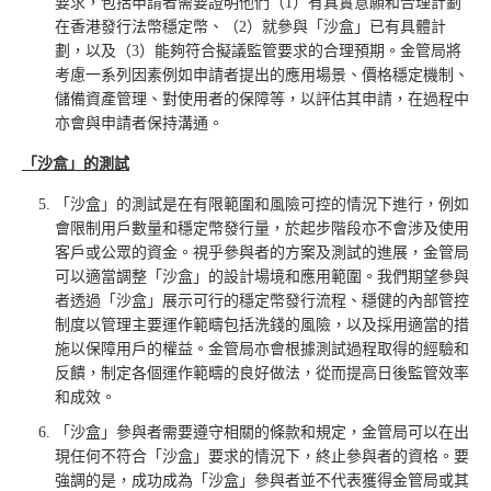
要求，包括申請者需要證明他們（1）有真實意願和合理計劃
在香港發行法幣穩定幣、（2）就參與「沙盒」已有具體計
劃，以及（3）能夠符合擬議監管要求的合理預期。金管局將
考慮一系列因素例如申請者提出的應用場景、價格穩定機制、
儲備資產管理、對使用者的保障等，以評估其申請，在過程中
亦會與申請者保持溝通。
「沙盒」的測試
「沙盒」的測試是在有限範圍和風險可控的情況下進行，例如
會限制用戶數量和穩定幣發行量，於起步階段亦不會涉及使用
客戶或公眾的資金。視乎參與者的方案及測試的進展，金管局
可以適當調整「沙盒」的設計場境和應用範圍。我們期望參與
者透過「沙盒」展示可行的穩定幣發行流程、穩健的內部管控
制度以管理主要運作範疇包括洗錢的風險，以及採用適當的措
施以保障用戶的權益。金管局亦會根據測試過程取得的經驗和
反饋，制定各個運作範疇的良好做法，從而提高日後監管效率
和成效。
「沙盒」參與者需要遵守相關的條款和規定，金管局可以在出
現任何不符合「沙盒」要求的情況下，終止參與者的資格。要
強調的是，成功成為「沙盒」參與者並不代表獲得金管局或其