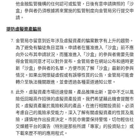
他金融監管機構的任何認可或監管，日後有意申請牌照的「沙
盒」參與者仍須根據將來實施的監管制度向金管局另行提交申
請。
提防虛擬資產騙局
金管局亦留意到近年涉及虛擬資產的騙案數字有上升的趨勢。
為了避免有騙徒魚目混珠，申請者在獲准進入「沙盒」前不應
向外公布其申請狀況，而獲准進入「沙盒」的參與者需要先徵
得金管局同意才可以對外宣布。金管局會在網站公布和適時更
新「沙盒」參與者的名單，方便市民了解「沙盒」最新的參與
情況。如果出現懷疑虛假或有誤導性質的公告，金管局可能會
轉介至執法機關跟進，並會透過各種渠道通知公眾。
此外，虛擬資產市場迅速發展，產品推陳出新，當中不乏以風
險低回報高作招徠的虛擬資產投資。我們希望藉此機會提醒市
民，虛擬資產屬於風險較高的產品，在進行相關投資前，必須
考慮自己的風險承受能力，深入了解有關虛擬資產的性質及風
險，謹慎地作出投資決定。市民亦需要保持警惕，切勿輕信社
交媒體平台的廣告（特別是那些所謂「專家」的投資貼士）或
下載來歷不明的應用程式。