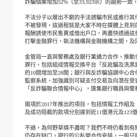
詐騙個案增加52%（至33,923宗）的趨勢一
不法分子以層出不窮的手法誘騙市民或進行其
不被發現，這過程就是大家不時在媒體上見到
報酬誘使市民售賣或借出戶口，再盡快透過這
打擊金融罪行，執法機構與金融機構之間，及
金管局一直與警務處及銀行業通力合作，推動
罪行，包括組成情報交換平台「反訛騙及洗黑
的10間增加至28間；銀行與反詐騙協調中心合
監察系統，加強識別可疑支付交易及向潛在受
「反詐騙聯合情報中心」，匯集銀行職員與警
兩項於2017年推出的項目，包括情報工作組及
及成功阻截的款項分別達到近11億港元及12
不過，為何野草燒不盡呢？我們不時仍看到有
仍存在缺口。現行的公私營合作安排，一般只