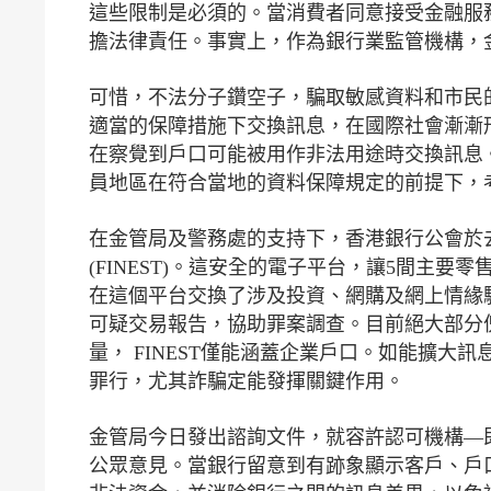
這些限制是必須的。當消費者同意接受金融服
擔法律責任。事實上，作為銀行業監管機構，
可惜，不法分子鑽空子，騙取敏感資料和市民
適當的保障措施下交換訊息，在國際社會漸漸
在察覺到戶口可能被用作非法用途時交換訊息
員地區在符合當地的資料保障規定的前提下，
在金管局及警務處的支持下，香港銀行公會於去年6月推出Financi
(FINEST)。這安全的電子平台，讓5間主
在這個平台交換了涉及投資、網購及網上情緣
可疑交易報告，協助罪案調查。目前絕大部分
量， FINEST僅能涵蓋企業戶口。如能擴
罪行，尤其詐騙定能發揮關鍵作用。
金管局今日發出諮詢文件，就容許認可機構—
公眾意見。當銀行留意到有跡象顯示客戶、戶