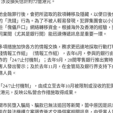
致，涉及損失估計約72億港元。
他金融罪行後，會把所盜取的款項轉移及隱藏，以便日後
的「洗錢」行為。為了不被人輕易發現，犯罪集團會以小
些「傀儡戶口」網絡轉移資金。根據海外及香港的經驗，
同業間（尤其是銀行間）能迅速傳遞訊息是重要一環。
多項措施加快各方的情報交換，務求更迅速地採取行動打
錢情報工作組」（情報工作組），去年6月，參與的銀行
作的「24/7止付機制」；去年9月，28間零售銀行推出實
害人發出警示；及於去年11月，在金管局及銀行界支持下
務人員。
「24/7止付機制」，由成立至去年10月被限制或沒收的犯
3億港元，反映公私營合作措施取得成果。
關市民墮入騙局、騙款已無法追回等新聞，箇中原因是訊
能在執法機構立案調查後才交換個案相關訊息，由受害人