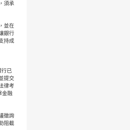
，須承
，並在
讓銀行
支持成
銀行已
並提交
法律考
擊金融
議徵詢
助阻截