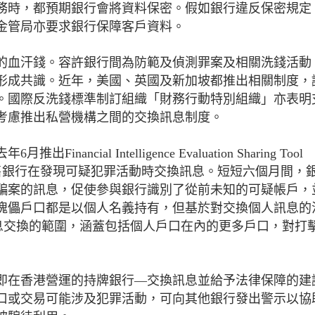
務時，都預期銀行會將資料保密。假如銀行違反保密規定
金管局亦要求銀行保障客戶資料。
的血汗錢。容許銀行間為防範及偵測罪案及相關洗錢活動
形成共識。近年，美國、英國及新加坡都推出相關制度，
。國際反洗錢標準制訂組織「財務行動特別組織」亦表明
考慮推出私營機構之間的交換訊息制度。
al Intelligence Evaluation Sharing Tool
要零售銀行在發現可疑犯罪活動時交換訊息。短短六個月間，
騙案的訊息，促使參與銀行識別了從前未知的可疑帳戶，
傀儡戶口都是以個人名義持有，但基於對交換個人訊息的
大訊息交換的範圍，涵蓋包括個人戶口在內的更多戶口，對打
即在香港營運的持牌銀行—交換訊息並給予法律保障的建
口或交易可能涉及犯罪活動，可向其他銀行發出警示以協