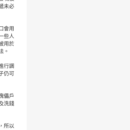
遞未必
口會用
一些人
被用於
法。
進行調
子仍可
傀儡戶
及洗錢
，所以