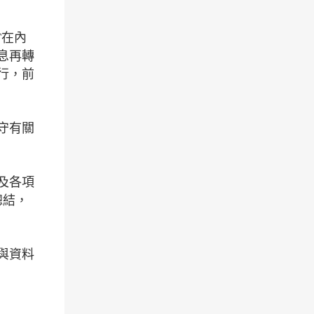
T在內
息再轉
行，前
守有關
及各項
總結，
與資料