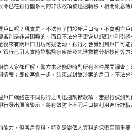
以令已在銀行體系內的非法款項被迅速轉移，相關訊息傳
儡戶口呢？現實是，不法分子開設新戶口時，不會明言戶
要識別是非常困難的。而且不法分子更會以蠅頭小利引誘
至後來有關戶口出現可疑活動，銀行才會識別到戶口可能
，銀行已引入實時詐騙監察系統及先進數據分析技術等方
相信大家都理解，警方未必能即時對所有案件展開調查；
關情報；即使再進一步，結束或封鎖涉案的戶口，不法分
儡戶口網絡在不同銀行之間迅速調撥款項，當銀行偵測到
銀行發出風險警示，將有效防止不同戶口被利用進行詐騙
的能力，但客戶資料，特別是對個人資料的保密至關重要