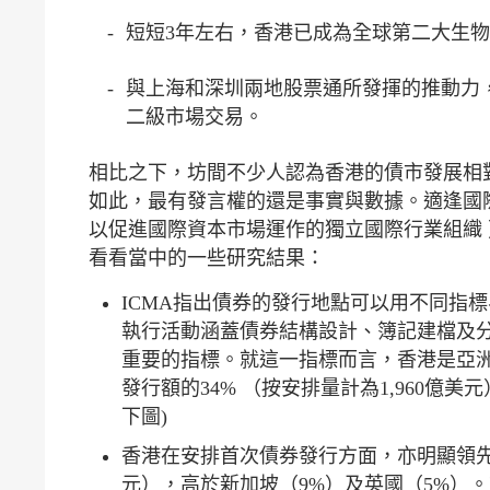
-
短短3年左右，香港已成為全球第二大生
-
與上海和深圳兩地股票通所發揮的推動力
二級市場交易。
相比之下，坊間不少人認為香港的債市發展相
如此，最有發言權的還是事實與數據。適逢國
以促進國際資本市場運作的獨立國際行業組織
看看當中的一些研究結果：
ICMA指出債券的發行地點可以用不同指
執行活動涵蓋債券結構設計、簿記建檔及分
重要的指標。就這一指標而言，香港是亞洲
發行額的34% （按安排量計為1,960億美
下圖)
香港在安排首次債券發行方面，亦明顯領先於
元），高於新加坡（9%）及英國（5%）