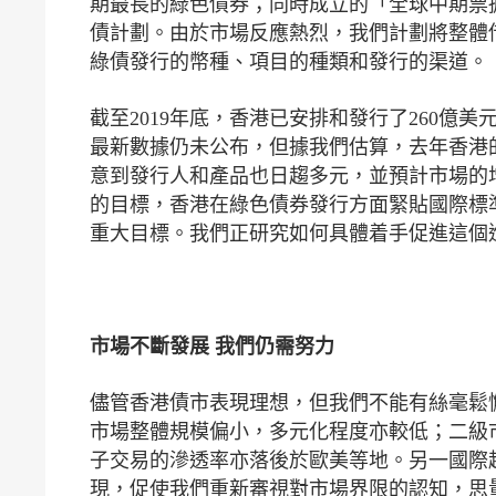
期最長的綠色債券；同時成立的「全球中期票
債計劃。由於市場反應熱烈，我們計劃將整體借
綠債發行的幣種、項目的種類和發行的渠道。
截至2019年底，香港已安排和發行了260億
最新數據仍未公布，但據我們估算，去年香港
意到發行人和產品也日趨多元，並預計市場的增
的目標，香港在綠色債券發行方面緊貼國際標
重大目標。我們正研究如何具體着手促進這個
市場不斷發展 我們仍需努力
儘管香港債市表現理想，但我們不能有絲毫鬆
市場整體規模偏小，多元化程度亦較低；二級
子交易的滲透率亦落後於歐美等地。另一國際
現，促使我們重新審視對市場界限的認知，思