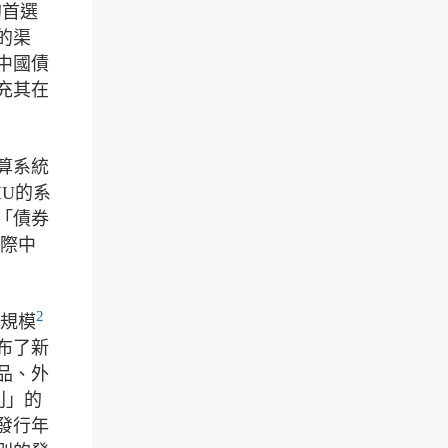
的首選
的渠
中國債
充其在
算系統
MU的系
「債券
國際中
2
的規模
布了新
品、外
則」的
發行年