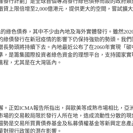
據發行計劃」是全球首個專為發行綠色債券而設的政府類
貸上限倍增至2,000億港元，提供更大的空間，嘗試擴
美元的綠色債券，其中不少由內地及海外實體發行。雖然202
的綠債發行在新冠疫情的影響下仍保持強勁的勢頭。我們
長勢頭將持續下去。內地最近公布了在2060年實現「碳
準，是籌集國際投資者綠色資金的理想平台，支持國家實
進程，尤其是在大灣區內。
懈。正如ICMA報告所指出，與歐美等成熟市場相比，亞
市場的交易較局限於發行人所在地，造成流動性分散的現
趨勢是交易所買賣債券基金及私募債權基金等新興定息產
量對現行政策的潛在影響。