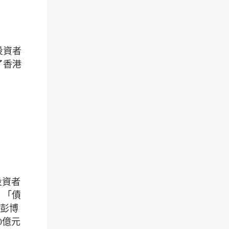
投資者
了香港
投資者
。「債
如彭博
0億元