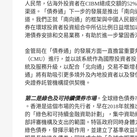
人民幣，佔海外投資者在CIBM總成交額的5
渠道。「債券通」下一步的發展是推出「南向
道。我們正就「南向通」的框架與中國人民銀
券在環球投資者投資組合中所佔比例日益增加
港債券安排和交易業務，有助於進一步鞏固香
金管局在「債券通」的發展方面一直擔當重要
（CMU）進行，並以該系統作為國際投資者投
統及服務升級，以配合「北向通」交易不斷增
通」將有助吸引更多境外及內地投資者以及發
央證券託管機構提供契機。
第二是綠色及可持續債券市場
。全球綠色債券市
。香港是這個市場的先行者，早在2018年就
的「綠色和可持續金融資助計劃」，集中資助
部評審機構及支出的範圍。特區政府同時身體力
綠色債券，發揮示範作用，並建立了基準收益