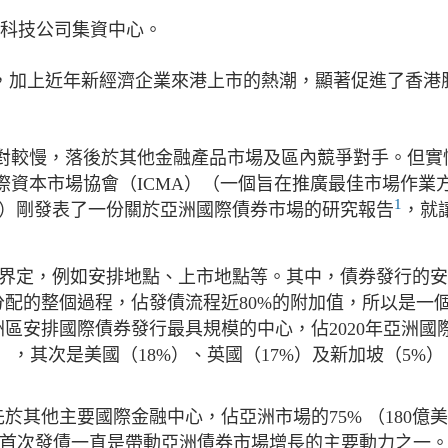
物科技公司集資中心。
，加上近年新經濟企業來港上市的熱潮，顯著促進了香港
對較慢，落後於其他金融產品市場及區內競爭對手。但實
際資本市場協會（ICMA）（一個旨在推廣最佳市場作業
1
 ）剛發表了一份關於亞洲國際債券市場的研究報告
，就
標界定，例如安排地點、上市地點等。其中，債券發行的
配的整個過程，佔發債流程近80%的附加值，所以是一
區安排國際債券發行最具規模的中心，佔2020年亞洲國
元），其次是美國（18%）、英國（17%）及新加坡（5%）
其他主要國際金融中心，佔亞洲市場的75% （180億美
。首次發債一直是帶動亞洲債券市場增長的主要動力之一