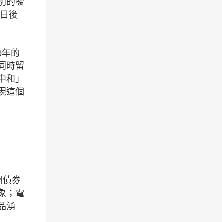
別的發
大日後
0年的
同時留
中和」
現這個
洲債券
象；電
品湧