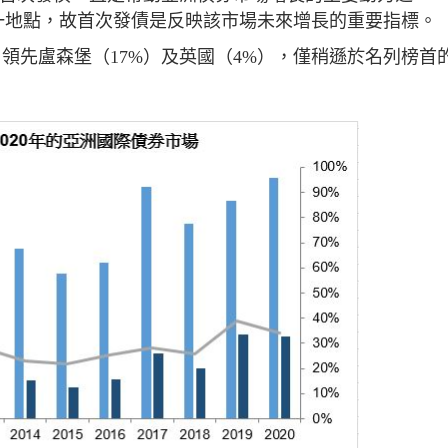
一地點，故首次發債是反映該市場未來增長的重要指標。
，領先盧森堡（17%）及英國（4%），僅稍遜於名列榜首