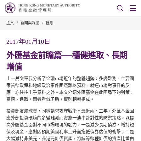
主頁
/
新聞與媒體
/
匯思
2017年01月10日
外匯基金前瞻篇──穩健進取、長期
增值
上一篇文章我分析了金融市場近年的整體趨勢：多變難測，主要國
家貨幣政策和地緣政治事件固然難以預料，就連市場對事件的反
應，亦往往出乎意料之外。本文介紹外匯基金在此困局下的對策：
審慎、進取，兩者看似矛盾，實則相輔相成。
投資部署如球賽，同樣講求攻守戰術。最近兩、三年，外匯基金因
應外部投資環境的多變難測而實施一連串針對性的防禦策略，以提
高外匯基金面對不同市場環境的韌力，一是減少長期債券、增持短
債及現金，應對因預期美國利率上升而拖低債券估值的衝擊；二是
大幅減持非美元、非港元計價資產，將該等幣種計價的資產比重由