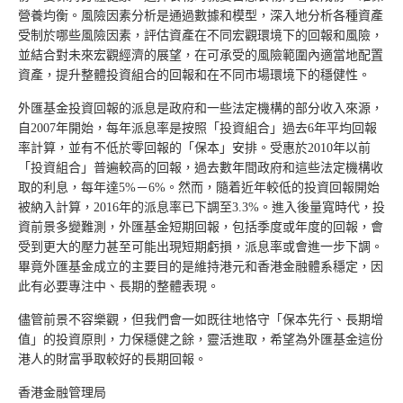
營養均衡。風險因素分析是通過數據和模型，深入地分析各種資產
受制於哪些風險因素，評估資產在不同宏觀環境下的回報和風險，
並結合對未來宏觀經濟的展望，在可承受的風險範圍內適當地配置
資產，提升整體投資組合的回報和在不同市場環境下的穩健性。
外匯基金投資回報的派息是政府和一些法定機構的部分收入來源，
自2007年開始，每年派息率是按照「投資組合」過去6年平均回報
率計算，並有不低於零回報的「保本」安排。受惠於2010年以前
「投資組合」普遍較高的回報，過去數年間政府和這些法定機構收
取的利息，每年達5%－6%。然而，隨着近年較低的投資回報開始
被納入計算，2016年的派息率已下調至3.3%。進入後量寬時代，投
資前景多變難測，外匯基金短期回報，包括季度或年度的回報，會
受到更大的壓力甚至可能出現短期虧損，派息率或會進一步下調。
畢竟外匯基金成立的主要目的是維持港元和香港金融體系穩定，因
此有必要專注中、長期的整體表現。
儘管前景不容樂觀，但我們會一如既往地恪守「保本先行、長期增
值」的投資原則，力保穩健之餘，靈活進取，希望為外匯基金這份
港人的財富爭取較好的長期回報。
香港金融管理局