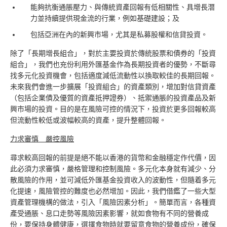
能夠抗衡通脹壓力、與傳統資產回報有低相關性、具增長潛
力並持續提供現金流的行業，例如基礎建設；及
包括亞洲在內的新興市場，尤其是私募股權和信貸投資。
除了「長期增長組合」，對於主要投資於傳統股票和債券的「投資
組合」，我們也充份利用外匯基金作為長期投資者的優勢，不斷尋
找多元化投資機會，包括適度減低流動性以換取較佳的長期回報。
未來我們會進一步擴展「投資組合」的資產類別，增加對信貸資產
（包括企業債及優質的資產抵押證券）、抵禦通脹的投資產品及新
興市場的投資。目的是在風險可控的情況下，投資於更多回報較高
但流動性較低或波幅較高的資產，提升整體回報。
力求審慎 嚴控風險
尋求較高回報的前提是絕不能以香港的貨幣和金融穩定作代價，因
此必須力求審慎，嚴格管理和控制風險。多元化本身就有減少、分
散風險的作用，並可減低外匯基金投資收入的波動性，但隨着多元
化提速，風險管控的難度也必然增加。因此，我們借鑑了一些大型
資產管理機構的做法，引入「風險因素分析」。簡單而言，各種資
產受通脹、息口走勢等風險因素影響，就如食物有不同的營養成
份，要保持身體健康，選擇食物時就要留意食物的營養成份，確保