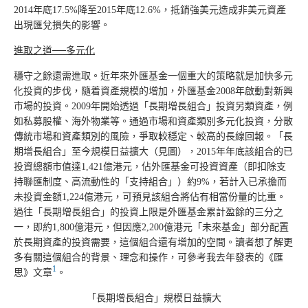
2014年底17.5%降至2015年底12.6%，抵銷強美元造成非美元資產
出現匯兌損失的影響。
進取之道──多元化
穩守之餘還需進取。近年來外匯基金一個重大的策略就是加快多元
化投資的步伐，隨着資產規模的增加，外匯基金2008年啟動對新興
市場的投資。2009年開始透過「長期增長組合」投資另類資產，例
如私募股權、海外物業等。通過市場和資產類別多元化投資，分散
傳統市場和資產類別的風險，爭取較穩定、較高的長線回報。「長
期增長組合」至今規模日益擴大（見圖），2015年年底該組合的已
投資總額市值達1,421億港元，佔外匯基金可投資資產（即扣除支
持聯匯制度、高流動性的「支持組合」）約9%，若計入已承擔而
未投資金額1,224億港元，可預見該組合將佔有相當份量的比重。
過往「長期增長組合」的投資上限是外匯基金累計盈餘的三分之
一，即約1,800億港元，但因應2,200億港元「未來基金」部分配置
於長期資產的投資需要，這個組合還有增加的空間。讀者想了解更
多有關這個組合的背景、理念和操作，可參考我去年發表的《匯
1
思》文章
。
「長期增長組合」規模日益擴大