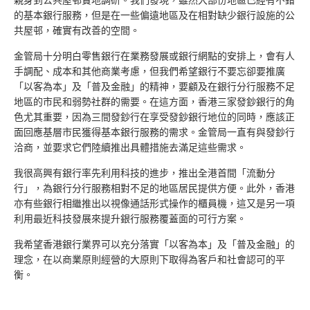
親身到公共屋邨實地調研。我們發現，雖然大部份地區已經有不錯
的基本銀行服務，但是在一些偏遠地區及在相對缺少銀行設施的公
共屋邨，確實有改善的空間。
金管局十分明白零售銀行在業務發展或銀行網點的安排上，會有人
手調配、成本和其他商業考慮，但我們希望銀行不要忘卻要推廣
「以客為本」及「普及金融」的精神，要顧及在銀行分行服務不足
地區的市民和弱勢社群的需要。在這方面，香港三家發鈔銀行的角
色尤其重要，因為三間發鈔行在享受發鈔銀行地位的同時，應該正
面回應基層市民獲得基本銀行服務的需求。金管局一直有與發鈔行
洽商，並要求它們陸續推出具體措施去滿足這些需求。
我很高興有銀行率先利用科技的進步，推出全港首間「流動分
行」，為銀行分行服務相對不足的地區居民提供方便。此外，香港
亦有些銀行相繼推出以視像通話形式操作的櫃員機，這又是另一項
利用最近科技發展來提升銀行服務覆蓋面的可行方案。
我希望香港銀行業界可以充分落實「以客為本」及「普及金融」的
理念，在以商業原則經營的大原則下取得為客戶和社會認可的平
衡。