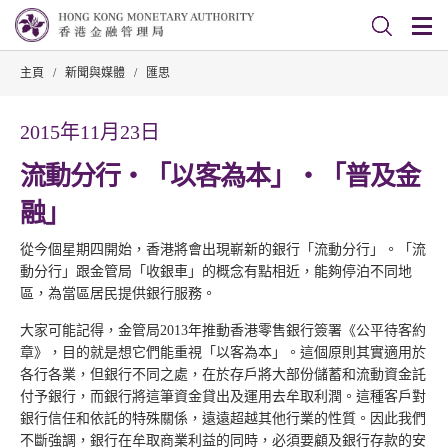
主頁
/
新聞與媒體
/
匯思
2015年11月23日
流動分行‧「以客為本」‧「普及金
融」
從今個星期四開始，香港將會出現嶄新的銀行「流動分行」。「流
動分行」跟金管局「收銀車」的概念有點相近，能夠停泊不同地
區，為當區居民提供銀行服務。
大家可能記得，金管局2013年推動香港零售銀行簽署《公平待客約
章》，目的就是想它們能重視「以客為本」。這個原則其實適用於
各行各業，但銀行不同之處，在於存戶將大部份儲蓄和流動資金託
付予銀行，而銀行將這筆資金貸出及運用去牟取利潤。這種客戶對
銀行信任和依託的特殊關係，遠遠超越其他行業的性質。因此我們
不斷強調，銀行在牟取商業利益的同時，必須要顧及銀行存款的安