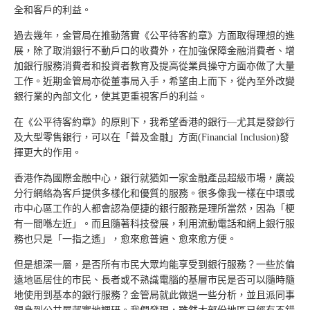
全和客戶的利益。
過去幾年，金管局在推動落實《公平待客約章》方面取得理想的進
展，除了取消銀行不動戶口的收費外，在加強保障金融消費者、增
加銀行服務消費者和投資者教育及提高從業員操守方面亦做了大量
工作。近期金管局亦從董事局入手，希望由上而下，從內至外改變
銀行業的內部文化，使其更重視客戶的利益。
在《公平待客約章》的原則下，我希望香港的銀行—尤其是發鈔行
及大型零售銀行，可以在「普及金融」方面(Financial Inclusion)發
揮更大的作用。
香港作為國際金融中心，銀行就猶如一家金融產品超級市場，廣設
分行網絡為客戶提供多樣化和優質的服務。很多像我一樣在中環或
市中心區工作的人都會認為便捷的銀行服務是理所當然，因為「梗
有一間喺左近」。而且隨著科技發展，利用流動電話和網上銀行服
務也只是「一指之遙」，愈來愈普遍、愈來愈方便。
但是想深一層，是否所有市民大眾均能享受到銀行服務？一些於偏
遠地區居住的市民、長者或不熟識電腦的基層市民是否可以隨時隨
地使用到基本的銀行服務？金管局就此做過一些分析，並且派同事