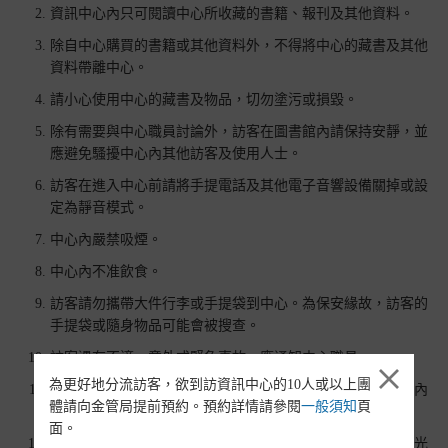
資訊中心內只可閱讀中心所收藏的書籍、報刊及其他資料。
除自中心購買的書籍或其他資料外，不得將中心的藏書及其他
資料帶離中心。
請小心使用中心的藏書及物品，切勿塗污或損毀。
除有需要與中心職員討論外，訪客在圖書館內請保持安靜，並
應避免騷擾中心內其他訪客及使用人士。
訪客在進入中心前請將手提電話及其他電子音響設備關掉或設
定為靜音模式。
中心內嚴禁吸煙。
中心內不准飲食。
訪客請勿攜帶大件行李或手提袋到中心。為保安緣故，訪客的
手提袋或隨身物品可能會被搜查。
訪客遇有不適、意外或緊急事故，應通知中心職員。
為更好地分流訪客，欲到訪資訊中心的10人或以上團
圖書館內的書籍、報刊及其他資料在使用完畢後應放置於館內
體請向金管局提前預約。預約詳情請參閱
一般須知
頁
的收集車內，訪客請勿自行將藏書及其他資料放回架上。
面。
圖書館內不准拍照。訪客可在展覽館內拍照，但不得使用閃光