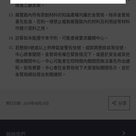
燈或三腳支架。
展覽館內所有原創材料的知識產權均屬於金管局。除非金管局
事先批准，否則一律禁止複製展覽館內的材料及利用該等材料
作簡介資料之用。
訪客如未能遵守本守則，可能會被要求離開中心。
若懸掛8號或以上熱帶氣旋警告信號，或即將懸掛該等信號，
中心將會關閉。金管局有權在緊急情況下，或基於安全或其他
理由關閉中心。中心可能會在短時間內關閉而無法事先作出通
知。如有需要，中心會在金管局地下大堂張貼關閉告示，並於
金管局網站發出有關通知。
分享
修訂日期 : 2019年08月26日
聯絡我們