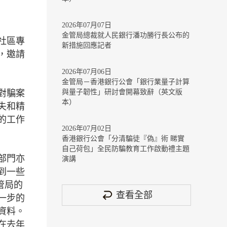
2026年07月07日
金管局總裁就人民銀行潘功勝行長公布的
社區專
新措施回應記者
，邀請
2026年07月06日
金管局－香港銀行公會「銀行業量子計算
對騙案
與量子韌性」研討會開幕致辭（英文版
本）
失和精
的工作
2026年07月02日
香港銀行公會「分清騙徒『偽』術 睇實
自己荷包」全民防騙教育工作啟動禮主題
部門亦
演講
到一些
管局的
查看全部
一步的
資料。
在去年