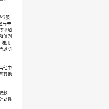
銀行服
管局未
技術加
和偵測
，運用
傳遞防
其他中
有其他
取款
針對性