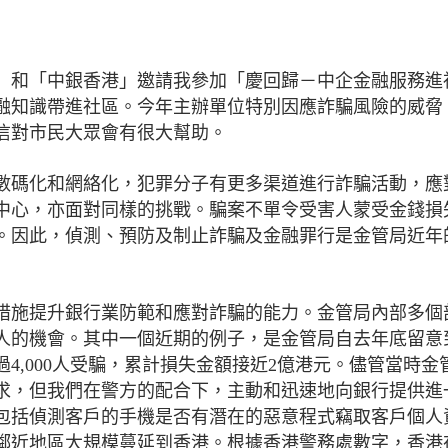
）和「中銀香港」邀請我參加「慶回歸－中企金融服務進
融知識帶進社區。今年主辦單位特別因應詐騙風險的威脅
信對市民大眾會有很大幫助。
數碼化和網絡化，犯罪分子有更多渠道進行詐騙活動，應
中心，亦面對同樣的挑戰。騙案不單令受害人蒙受金錢損
。因此，偵測、預防及制止詐騙及金融罪行是金管局近年
措施提升銀行業防範和應對詐騙的能力。金管局內部多個
人的機會。其中一個近期的例子，是金管局自去年底留意
4,000人受騙，累計損失金額接近2億港元。儘管當時金
求，但我們在警方的配合下，主動和迅速地向銀行提供進
包括偵測客戶的手機是否有潛在的惡意程式竊取客戶個人
鄰近地區大規模蔓延到香港。根據香港警務處數字，香港