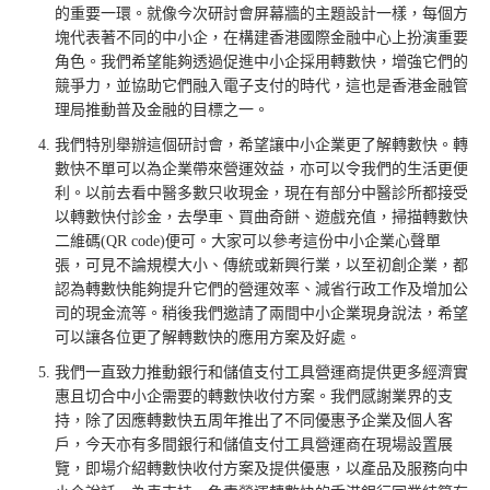
的重要一環。就像今次研討會屏幕牆的主題設計一樣，每個方
塊代表著不同的中小企，在構建香港國際金融中心上扮演重要
角色。我們希望能夠透過促進中小企採用轉數快，增強它們的
競爭力，並協助它們融入電子支付的時代，這也是香港金融管
理局推動普及金融的目標之一。
我們特別舉辦這個研討會，希望讓中小企業更了解轉數快。轉
數快不單可以為企業帶來營運效益，亦可以令我們的生活更便
利。以前去看中醫多數只收現金，現在有部分中醫診所都接受
以轉數快付診金，去學車、買曲奇餅、遊戲充值，掃描轉數快
二維碼(QR code)便可。大家可以參考這份中小企業心聲單
張，可見不論規模大小、傳統或新興行業，以至初創企業，都
認為轉數快能夠提升它們的營運效率、減省行政工作及增加公
司的現金流等。稍後我們邀請了兩間中小企業現身說法，希望
可以讓各位更了解轉數快的應用方案及好處。
我們一直致力推動銀行和儲值支付工具營運商提供更多經濟實
惠且切合中小企需要的轉數快收付方案。我們感謝業界的支
持，除了因應轉數快五周年推出了不同優惠予企業及個人客
戶，今天亦有多間銀行和儲值支付工具營運商在現場設置展
覽，即場介紹轉數快收付方案及提供優惠，以產品及服務向中