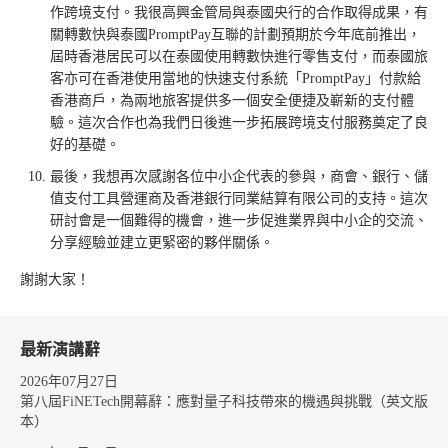
作跨境支付。我很高興金管局與泰國央行的合作取得成果，有
關轉數快與泰國PromptPay互聯的計劃預期於今年底前推出，
屆時香港居民可以在泰國使用轉數快進行零售支付，而泰國旅
客亦可在香港使用當地的快速支付系統「PromptPay」付款給
香港商戶，為兩地旅客提供多一個安全便捷及嶄新的支付體
驗。這次合作也為我們日後進一步拓展跨境支付服務奠定了良
好的基礎。
最後，我想再次感謝各位中小企代表的參與，商會、銀行、儲
值支付工具營運商及香港銀行同業結算有限公司的支持。這次
研討會是一個難得的機會，進一步促進業界與中小企的交流、
分享經驗並建立更緊密的夥伴關係。
謝謝大家！
最新演講辭
2026年07月27日
第八屆FiNETech開幕辭：應對量子科技帶來的機遇與挑戰（英文版
本）