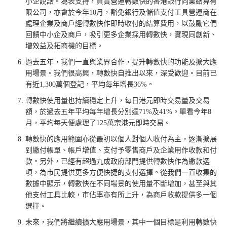
小企說話。為表支持，負責營運轉數快的香港銀行同業結算有
限公司，亦會於今年10月，豁免銀行及儲值支付工具營運商在
處理企業及商戶經轉數快作即時收付的結算費用，以鼓勵它們
回饋中小企及商戶，吸引更多企業採用轉數快，實現同創新、
增效益及拓商機的目標。
過去五年，我們一直與業界合作，提升轉數快的功能及擴大應
用場景。我們很高興，轉數快自推出以來，深受歡迎。目前已
有近1,300萬個登記，平均每年增長36%。
轉數快使用量也持續穩定上升，每日港元即時交易量及交易
額，於過去五年平均每年增長分別達71%及41%。單看今年8
月，平均每天便處理了125萬宗港元即時交易。
轉數快的應用範圍亦從最初以個人對個人收付為主，逐漸擴展
到繳付帳單、帳戶增值、支付予零售商戶及企業用作收款和付
款。另外，已經有超過九成政府部門提供轉數快作為繳款選
項，為市民提供更多方便快捷的支付選擇。從我們一直收集的
數據中顯示，轉數快在不同場景的使用量不斷增加，甚至與其
他支付工具比較，市佔率亦有所上升，為商戶收款提供多一個
選擇。
未來，我們將繼續擴大應用場景，其中一個目標是利用轉數快