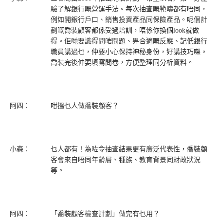
驗了解銀行嘅營運手法。每次抽查嘅範疇都有唔同，
例如開銀行戶口、銷售投資產品同保險產品。呢個計
劃嘅喬裝顧客都係受過培訓，唔係你換個look就做
得。佢哋要識得問啱問題、畀合適嘅反應、記低銀行
職員講過乜，仲要小心保持神秘身份，好講技巧㗎。
喬裝完後仲要填寫問卷，方便整理同分析資料。
阿四：
咁搵乜人做喬裝顧客？
小森：
乜人都有！為咗令抽查結果更有廣泛代表性，喬裝顧
客會來自唔同年齡層、種族、教育背景同財政狀況
等。
阿四：
「喬裝顧客檢查計劃」做完有乜用？