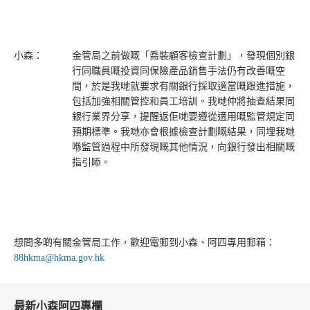
小森：
金管局之前做嘅「喬裝顧客檢查計劃」，發現個別銀
行同職員嘅投資同保險產品銷售手法仍有改善嘅空
間，於是我哋就要求有關銀行採取適當嘅跟進措施，
包括加強相關管控和員工培訓。我哋仲將抽查結果同
銀行業界分享，提醒返佢哋要遵從適用嘅監管規定同
預期標準。我哋亦會根據檢查計劃嘅結果，同埋我哋
喺監管過程中所發現嘅其他情況，向銀行發出相關嘅
指引㖭。
想問多啲有關金管局工作，歡迎電郵到小森、阿四專用郵箱：
88hkma@hkma.gov.hk
最新小森阿四專欄