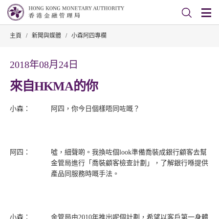
主頁
/
新聞與媒體
/
小森阿四專欄
2018年08月24日
來自HKMA的你
小森：
阿四，你今日個樣唔同咗嘅？
阿四：
噓，細聲啲。我換咗個look準備喬裝成銀行顧客去幫
金管局進行「喬裝顧客檢查計劃」，了解銀行喺提供
產品同服務時嘅手法。
小森：
金管局由2010年推出呢個計劃，希望以客戶第一身體