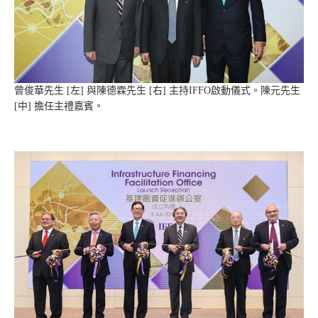
曾俊華先生 [左] 與陳德霖先生 [右] 主持IFFO啟動儀式。陳元先生
[中] 擔任主禮嘉賓。