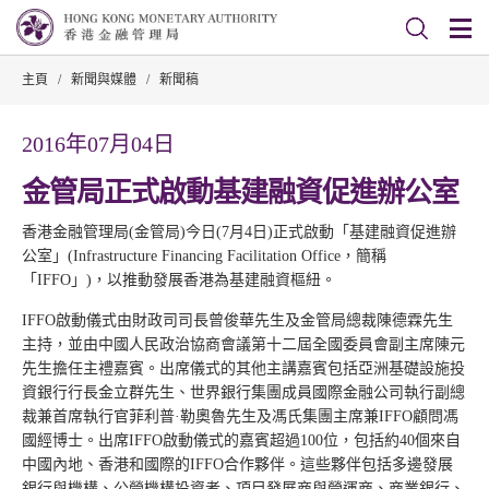
主頁
/
新聞與媒體
/
新聞稿
2016年07月04日
金管局正式啟動基建融資促進辦公室
香港金融管理局(金管局)今日(7月4日)正式啟動「基建融資促進辦
公室」(Infrastructure Financing Facilitation Office，簡稱
「IFFO」)，以推動發展香港為基建融資樞紐。
IFFO啟動儀式由財政司司長曾俊華先生及金管局總裁陳德霖先生
主持，並由中國人民政治協商會議第十二屆全國委員會副主席陳元
先生擔任主禮嘉賓。出席儀式的其他主講嘉賓包括亞洲基礎設施投
資銀行行長金立群先生、世界銀行集團成員國際金融公司執行副總
裁兼首席執行官菲利普·勒奧魯先生及馮氏集團主席兼IFFO顧問馮
國經博士。出席IFFO啟動儀式的嘉賓超過100位，包括約40個來自
中國內地、香港和國際的IFFO合作夥伴。這些夥伴包括多邊發展
銀行與機構、公營機構投資者、項目發展商與營運商、商業銀行、