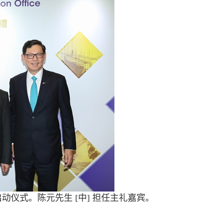
FO启动仪式。陈元先生 [中] 担任主礼嘉宾。