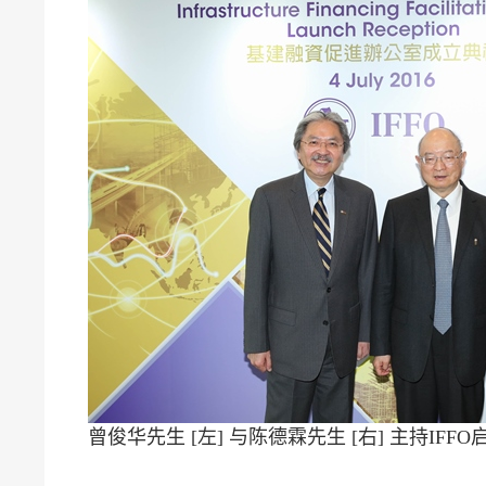
曾俊华先生 [左] 与陈德霖先生 [右] 主持IF