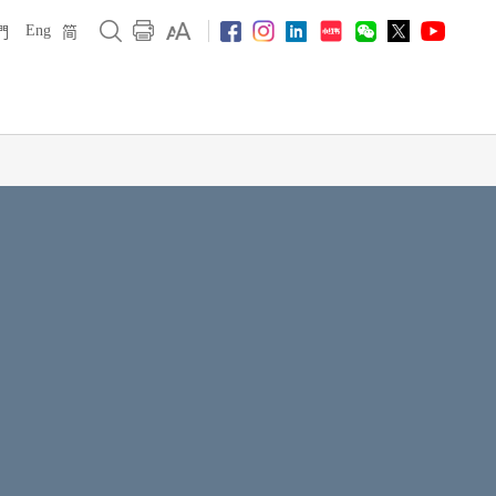
Eng
們
简