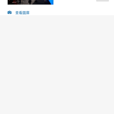
查看圖庫
11 月 7 日 – 主峰會 – 「駕馭複雜的環境」
歡迎辭
開幕主題演講