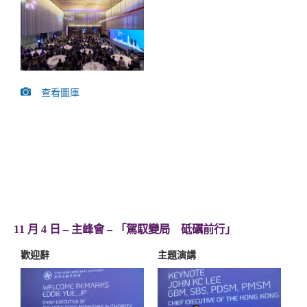
查看圖庫
11 月 4 日 – 主峰會 – 「駕馭變局 砥礪前行」
歡迎辭
主題演講