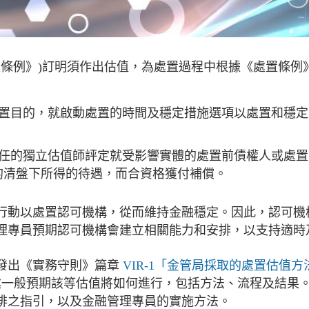
(《處置條例》)訂明須作出估值，為處置過程中根據《處置
處置目的，就啟動處置的時間及穩定措施選項以處置和穩
委任的獨立估值師評定就受影響實體的處置前債權人或處
的清盤下所得的待遇，而合資格獲付補償。
行動以處置認可機構，從而維持金融穩定。因此，認可機
理專員預期認可機構會建立相關能力和安排，以支持適時
發出《實務守則》篇章
VIR-1「金管局採取的處置估值方
一般預期該等估值將如何進行，包括方法、流程及結果。篇
排之指引，以及金融管理專員的實施方法。