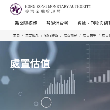
新聞與媒體
智醒消費者
數據、刊物與研
主頁
/
主要職能
/
銀行體系
/
處置機制
/
處置標準
/
處置
處置估值