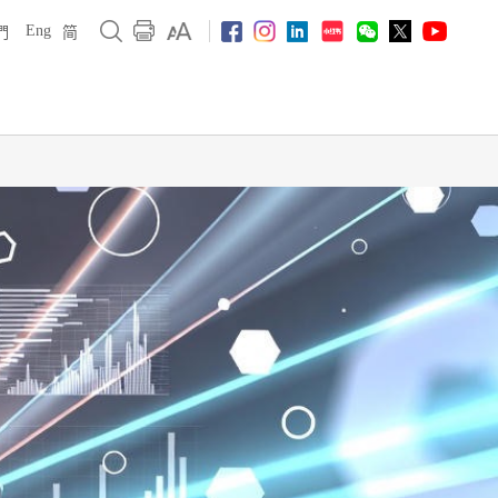
Eng
們
简