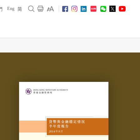
Eng
們
简