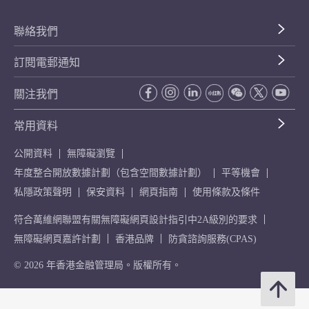
聯絡我們
訂閱電郵通知
關注我們
常用資料
公開資料
無障礙瀏覽
年度整合開放數據計劃（包含空間數據計劃）
平等機會
私隱政策聲明
保安資料
網頁指南
使用條款及條件
符合萬維網聯盟有關無障礙網頁設計指引中2A級別的要求
無障礙網頁嘉許計劃
香港品牌
防貪諮詢服務(CPAS)
© 2026 年香港金融管理局。版權所有。